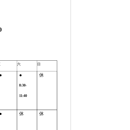
0
五
六
日
●
●
休
8:30-
11:40
●
休
休