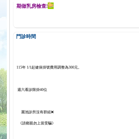
您定期做乳房檢查!
門診時間
115年 1/1起健保掛號費用調整為300元。
週六看診限掛40位
麗池診所沒有群組❌
《請鄉親勿上當受騙》