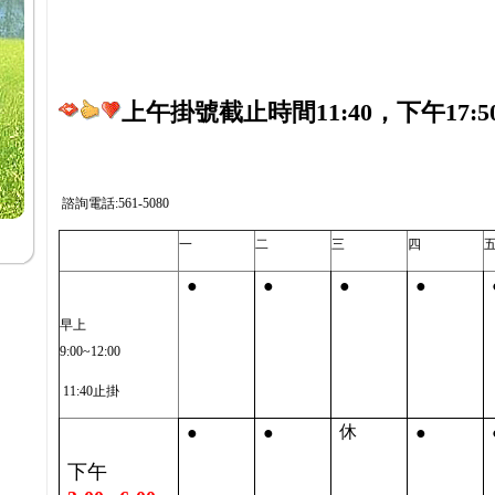
上午掛號截止時間11:40，下午17:5
諮詢電話:561-5080
一
二
三
四
●
●
●
●
早上
9:00~12:00
11:40止掛
●
●
●
休
下午