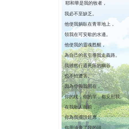
耶和華是我的牧者，
本院自開幕迄今已篩檢出1700位乳癌患者,提醒
我必不至缺乏。
他使我躺臥在青草地上，
領我在可安歇的水邊。
他使我的靈魂甦醒，
為自己的名引導我走義路。
我雖然行過死蔭的幽谷，
也不怕遭害。
因為你與我同在，
你的杖，你的竿，都安慰我。
在我敵人面前，
你為我擺設筵席；
你用油膏了我的頭，