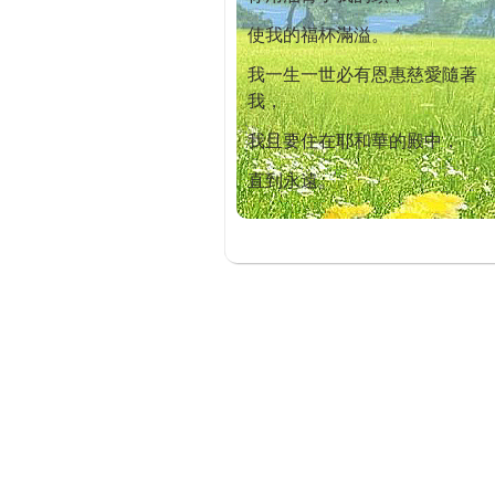
使我的福杯滿溢。
我一生一世必有恩惠慈愛隨著
我，
我且要住在耶和華的殿中，
直到永遠。