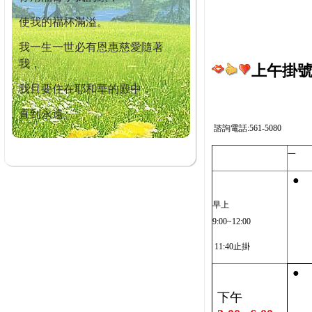
使我的福杯滿溢。
我一生一世必有恩惠慈愛隨著
我，
上午掛號截
我且要住在耶和華的殿中，
直到永遠。
諮詢電話:561-5080
一
●
早上
9:00~12:00
11:40止掛
●
下午