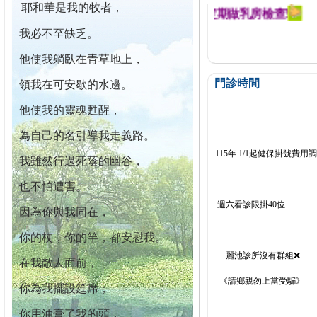
耶和華是我的牧者，
迄今已篩檢出1700位乳癌患者,提醒您定期做乳房檢查!
我必不至缺乏。
他使我躺臥在青草地上，
門診時間
領我在可安歇的水邊。
他使我的靈魂甦醒，
為自己的名引導我走義路。
115年 1/1起健保掛號費用
我雖然行過死蔭的幽谷，
也不怕遭害。
週六看診限掛40位
因為你與我同在，
你的杖，你的竿，都安慰我。
麗池診所沒有群組❌
在我敵人面前，
《請鄉親勿上當受騙》
你為我擺設筵席；
你用油膏了我的頭，