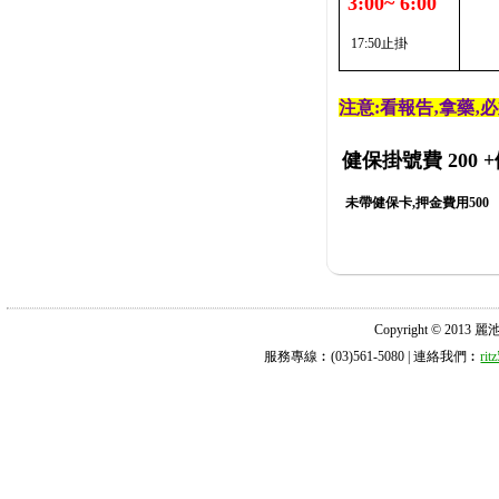
3:00~ 6:00
17:50止掛
注意:看報告‚拿藥‚
健保掛號費 200
+
未帶健保卡,押金費用500
Copyright © 2013 麗池診所
服務專線︰(03)561-5080 | 連絡我們︰
ri