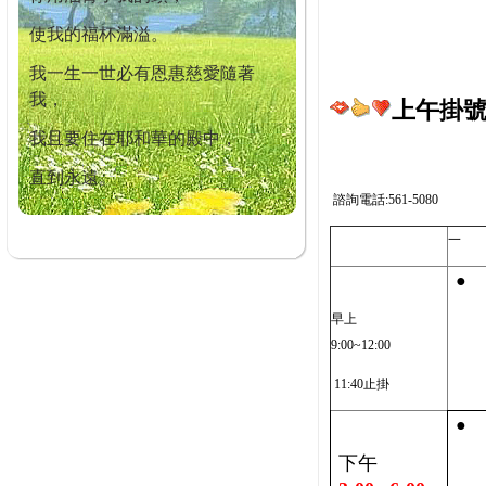
使我的福杯滿溢。
我一生一世必有恩惠慈愛隨著
我，
上午掛號截
我且要住在耶和華的殿中，
直到永遠。
諮詢電話:561-5080
一
●
早上
9:00~12:00
11:40止掛
●
下午