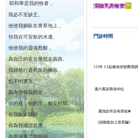
耶和華是我的牧者，
迄今已篩檢出1700位乳癌患者,提醒您定期做乳房檢查!
我必不至缺乏。
他使我躺臥在青草地上，
門診時間
領我在可安歇的水邊。
他使我的靈魂甦醒，
為自己的名引導我走義路。
115年 1/1起健保掛號費用
我雖然行過死蔭的幽谷，
也不怕遭害。
週六看診限掛40位
因為你與我同在，
你的杖，你的竿，都安慰我。
麗池診所沒有群組❌
在我敵人面前，
《請鄉親勿上當受騙》
你為我擺設筵席；
你用油膏了我的頭，