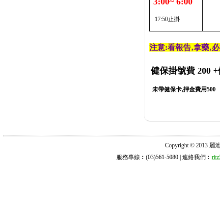
3:00~ 6:00
17:50止掛
注意:看報告‚拿藥‚
健保掛號費 200
+
未帶健保卡,押金費用500
Copyright © 2013 麗池診所
服務專線︰(03)561-5080 | 連絡我們︰
ri