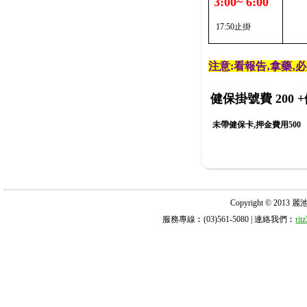
3:00~ 6:00
17:50止掛
注意:看報告‚拿藥‚
健保掛號費 200
+
未帶健保卡,押金費用500
Copyright © 2013 麗池診所
服務專線︰(03)561-5080 | 連絡我們︰
ri