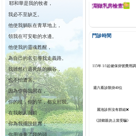
耶和華是我的牧者，
迄今已篩檢出1700位乳癌患者,提醒您定期做乳房檢查!
我必不至缺乏。
他使我躺臥在青草地上，
門診時間
領我在可安歇的水邊。
他使我的靈魂甦醒，
為自己的名引導我走義路。
115年 1/1起健保掛號費用
我雖然行過死蔭的幽谷，
也不怕遭害。
週六看診限掛40位
因為你與我同在，
你的杖，你的竿，都安慰我。
麗池診所沒有群組❌
在我敵人面前，
《請鄉親勿上當受騙》
你為我擺設筵席；
你用油膏了我的頭，