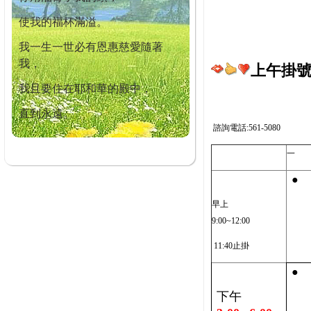
使我的福杯滿溢。
我一生一世必有恩惠慈愛隨著
我，
上午掛號截
我且要住在耶和華的殿中，
直到永遠。
諮詢電話:561-5080
一
●
早上
9:00~12:00
11:40止掛
●
下午