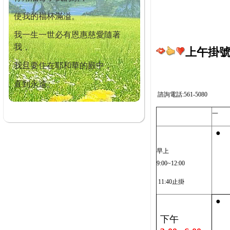
使我的福杯滿溢。
我一生一世必有恩惠慈愛隨著
我，
上午掛號截
我且要住在耶和華的殿中，
直到永遠。
諮詢電話:561-5080
一
●
早上
9:00~12:00
11:40止掛
●
下午