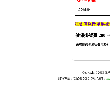
3:00~ 6:00
17:50止掛
注意:看報告‚拿藥‚
健保掛號費 200
+
未帶健保卡,押金費用500
Copyright © 2013 麗池診所
服務專線︰(03)561-5080 | 連絡我們︰
ri