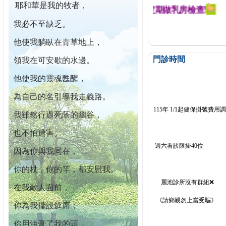
耶和華是我的牧者，
迄今已篩檢出1700位乳癌患者,提醒您定期做乳房檢查!
我必不至缺乏。
他使我躺臥在青草地上，
門診時間
領我在可安歇的水邊。
他使我的靈魂甦醒，
為自己的名引導我走義路。
115年 1/1起健保掛號費用
我雖然行過死蔭的幽谷，
也不怕遭害。
週六看診限掛40位
因為你與我同在，
你的杖，你的竿，都安慰我。
麗池診所沒有群組❌
在我敵人面前，
《請鄉親勿上當受騙》
你為我擺設筵席；
你用油膏了我的頭，