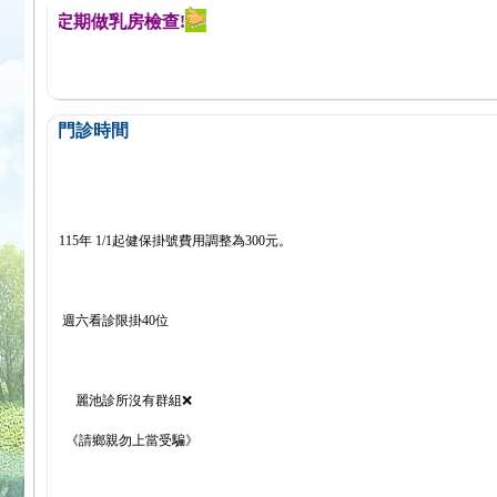
醒您定期做乳房檢查!
門診時間
115年 1/1起健保掛號費用調整為300元。
週六看診限掛40位
麗池診所沒有群組❌
《請鄉親勿上當受騙》