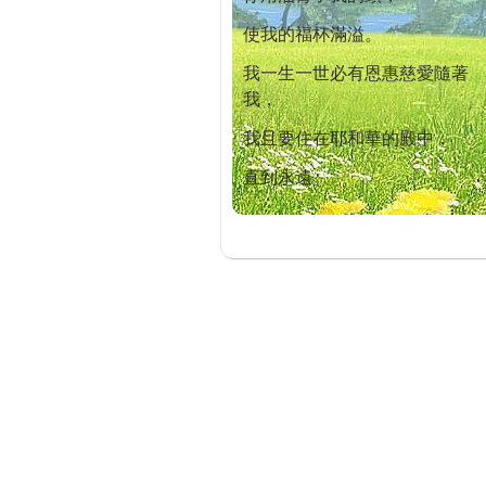
使我的福杯滿溢。
我一生一世必有恩惠慈愛隨著
我，
我且要住在耶和華的殿中，
直到永遠。