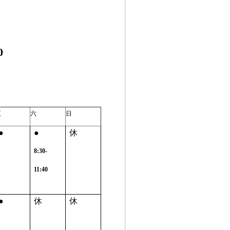
0
五
六
日
●
●
休
8:30-
11:40
●
休
休