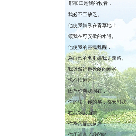
耶和華是我的牧者，
本院自開幕迄今已篩檢出1700位乳癌患者,提
我必不至缺乏。
他使我躺臥在青草地上，
領我在可安歇的水邊。
他使我的靈魂甦醒，
為自己的名引導我走義路。
我雖然行過死蔭的幽谷，
也不怕遭害。
因為你與我同在，
你的杖，你的竿，都安慰我。
在我敵人面前，
你為我擺設筵席；
你用油膏了我的頭，