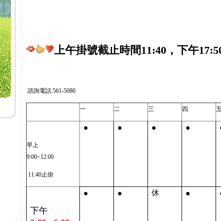
上午掛號截止時間11:40，下午17:5
諮詢電話:561-5080
一
二
三
四
●
●
●
●
早上
9:00~12:00
11:40止掛
●
●
●
休
下午