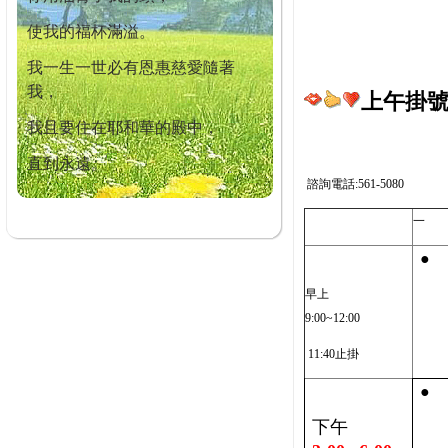
使我的福杯滿溢。
我一生一世必有恩惠慈愛隨著
我，
上午掛號截
我且要住在耶和華的殿中，
直到永遠。
諮詢電話:561-5080
一
●
早上
9:00~12:00
11:40止掛
●
下午