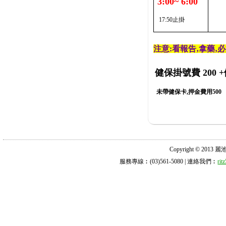
3:00~ 6:00
17:50止掛
注意:看報告‚拿藥‚
健保掛號費 200
+
未帶健保卡,押金費用500
Copyright © 2013 麗池診所
服務專線︰(03)561-5080 | 連絡我們︰
ri