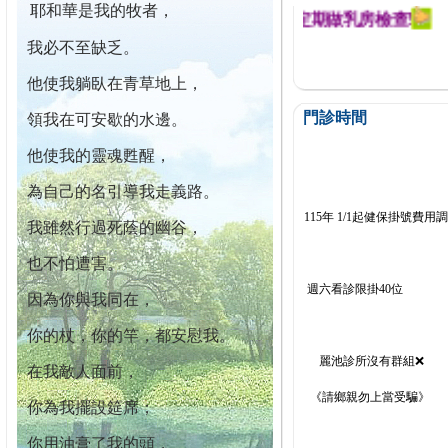
耶和華是我的牧者，
迄今已篩檢出1700位乳癌患者,提醒您定期做乳房檢查!
我必不至缺乏。
他使我躺臥在青草地上，
門診時間
領我在可安歇的水邊。
他使我的靈魂甦醒，
為自己的名引導我走義路。
115年 1/1起健保掛號費用
我雖然行過死蔭的幽谷，
也不怕遭害。
週六看診限掛40位
因為你與我同在，
你的杖，你的竿，都安慰我。
麗池診所沒有群組❌
在我敵人面前，
《請鄉親勿上當受騙》
你為我擺設筵席；
你用油膏了我的頭，