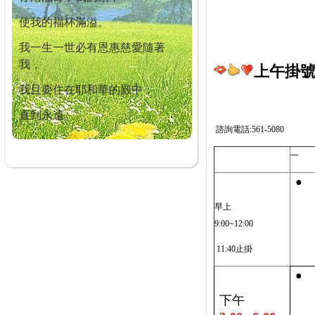
使我的福杯滿溢。
我一生一世必有恩惠慈愛隨著
我，
上午掛號截
我且要住在耶和華的殿中，
直到永遠。
諮詢電話:561-5080
一
●
早上
9:00~12:00
11:40止掛
●
下午