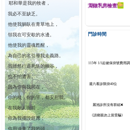
耶和華是我的牧者，
迄今已篩檢出1700位乳癌患者,提醒您定期做乳房檢查!
我必不至缺乏。
他使我躺臥在青草地上，
門診時間
領我在可安歇的水邊。
他使我的靈魂甦醒，
為自己的名引導我走義路。
115年 1/1起健保掛號費用
我雖然行過死蔭的幽谷，
也不怕遭害。
週六看診限掛40位
因為你與我同在，
你的杖，你的竿，都安慰我。
麗池診所沒有群組❌
在我敵人面前，
《請鄉親勿上當受騙》
你為我擺設筵席；
你用油膏了我的頭，