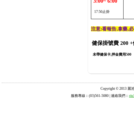
3:00~ 6:00
17:50止掛
注意:看報告‚拿藥‚
健保掛號費 200
+
未帶健保卡,押金費用500
Copyright © 2013 麗池診所
服務專線︰(03)561-5080 | 連絡我們︰
ri