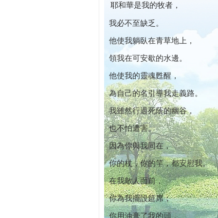
耶和華是我的牧者，
本院自開幕迄今已篩檢出1700位乳癌患者,提
我必不至缺乏。
他使我躺臥在青草地上，
領我在可安歇的水邊。
他使我的靈魂甦醒，
為自己的名引導我走義路。
我雖然行過死蔭的幽谷，
也不怕遭害。
因為你與我同在，
你的杖，你的竿，都安慰我。
在我敵人面前，
你為我擺設筵席；
你用油膏了我的頭，