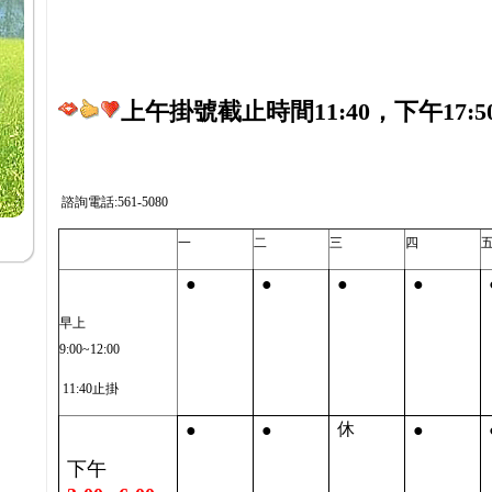
上午掛號截止時間11:40，下午17:5
諮詢電話:561-5080
一
二
三
四
●
●
●
●
早上
9:00~12:00
11:40止掛
●
●
●
休
下午