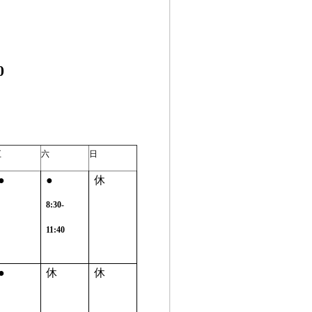
0
五
六
日
●
●
休
8:30-
11:40
●
休
休