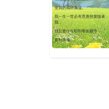
使我的福杯滿溢。
我一生一世必有恩惠慈愛隨著
我，
我且要住在耶和華的殿中，
直到永遠。