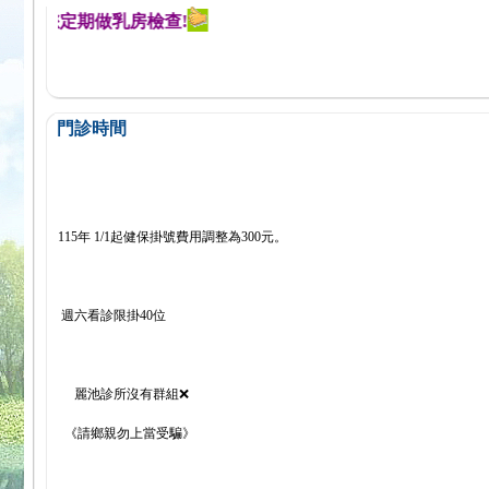
醒您定期做乳房檢查!
門診時間
115年 1/1起健保掛號費用調整為300元。
週六看診限掛40位
麗池診所沒有群組❌
《請鄉親勿上當受騙》