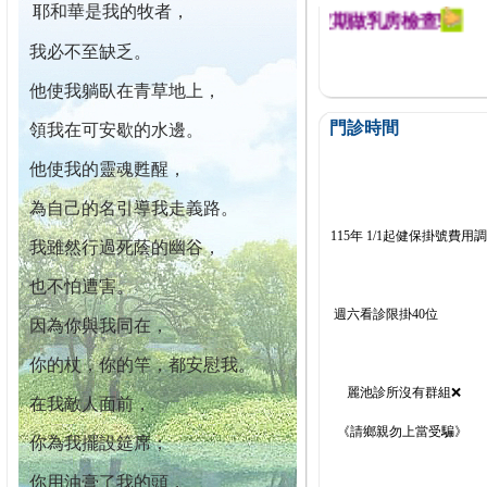
耶和華是我的牧者，
迄今已篩檢出1700位乳癌患者,提醒您定期做乳房檢查!
我必不至缺乏。
他使我躺臥在青草地上，
門診時間
領我在可安歇的水邊。
他使我的靈魂甦醒，
為自己的名引導我走義路。
115年 1/1起健保掛號費用
我雖然行過死蔭的幽谷，
也不怕遭害。
週六看診限掛40位
因為你與我同在，
你的杖，你的竿，都安慰我。
麗池診所沒有群組❌
在我敵人面前，
《請鄉親勿上當受騙》
你為我擺設筵席；
你用油膏了我的頭，