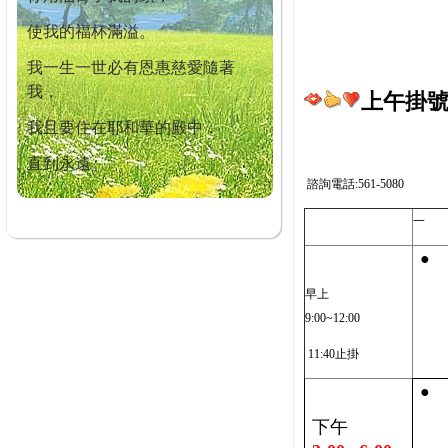
使我的福杯滿溢。
我一生一世必有恩惠慈愛隨著
我，
上午掛號截
我且要住在耶和華的殿中，
直到永遠。
諮詢電話:561-5080
一
●
早上
9:00~12:00
11:40止掛
●
下午