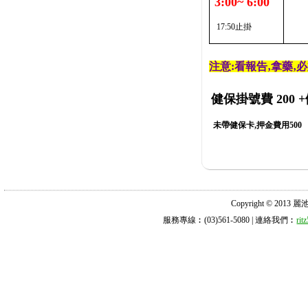
3:00~ 6:00
17:50止掛
注意:看報告‚拿藥‚
健保掛號費 200
+
未帶健保卡,押金費用500
Copyright © 2013 麗池診所
服務專線︰(03)561-5080 | 連絡我們︰
ri