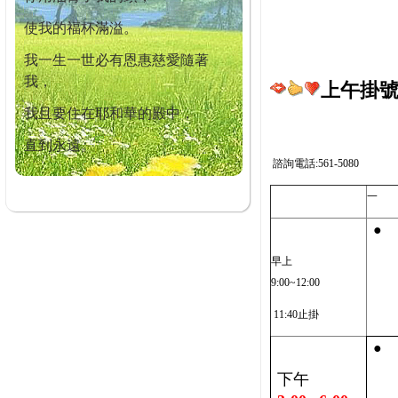
使我的福杯滿溢。
我一生一世必有恩惠慈愛隨著
我，
上午掛號截
我且要住在耶和華的殿中，
直到永遠。
諮詢電話:561-5080
一
●
早上
9:00~12:00
11:40止掛
●
下午