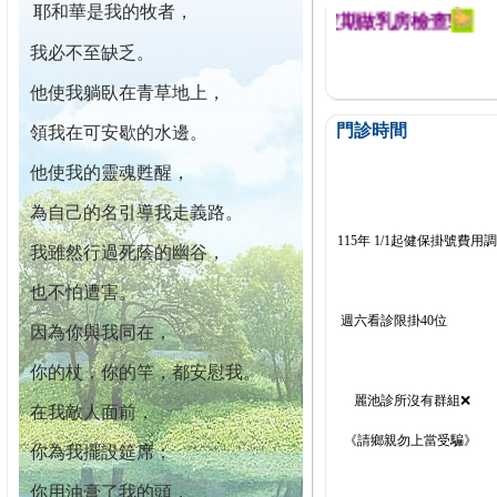
耶和華是我的牧者，
幕迄今已篩檢出1700位乳癌患者,提醒您定期做乳房檢查!
我必不至缺乏。
他使我躺臥在青草地上，
門診時間
領我在可安歇的水邊。
他使我的靈魂甦醒，
為自己的名引導我走義路。
115年 1/1起健保掛號費用
我雖然行過死蔭的幽谷，
也不怕遭害。
週六看診限掛40位
因為你與我同在，
你的杖，你的竿，都安慰我。
麗池診所沒有群組❌
在我敵人面前，
《請鄉親勿上當受騙》
你為我擺設筵席；
你用油膏了我的頭，