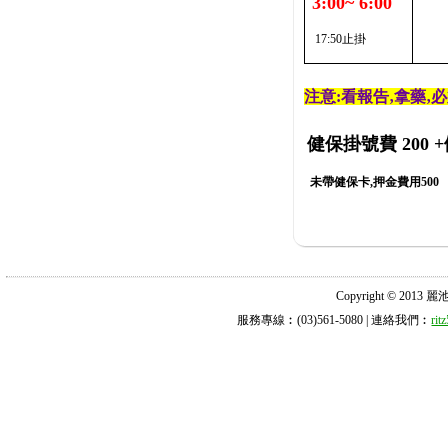
3:00~ 6:00
17:50止掛
注意:看報告‚拿藥‚
健保掛號費 200
+
未帶健保卡,押金費用500
Copyright © 2013 麗池診所
服務專線︰(03)561-5080 | 連絡我們︰
ri