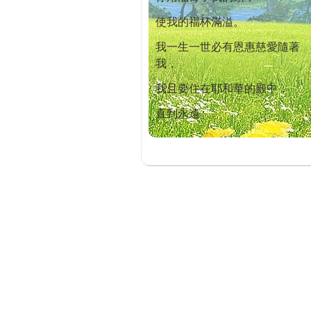
使我的福杯滿溢。
我一生一世必有恩惠慈愛隨著
我，
我且要住在耶和華的殿中，
直到永遠。