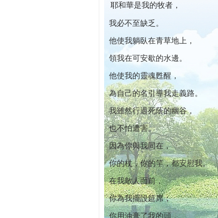
耶和華是我的牧者，
本院自開幕迄今已篩檢出1700位乳癌患者,提
我必不至缺乏。
他使我躺臥在青草地上，
領我在可安歇的水邊。
他使我的靈魂甦醒，
為自己的名引導我走義路。
我雖然行過死蔭的幽谷，
也不怕遭害。
因為你與我同在，
你的杖，你的竿，都安慰我。
在我敵人面前，
你為我擺設筵席；
你用油膏了我的頭，