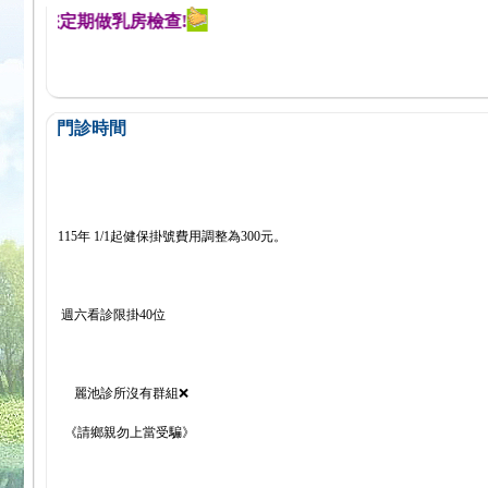
醒您定期做乳房檢查!
門診時間
115年 1/1起健保掛號費用調整為300元。
週六看診限掛40位
麗池診所沒有群組❌
《請鄉親勿上當受騙》