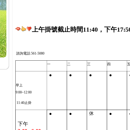
上午掛號截止時間11:40，下午17:5
諮詢電話:561-5080
一
二
三
四
●
●
●
●
早上
9:00~12:00
11:40止掛
●
●
●
休
下午