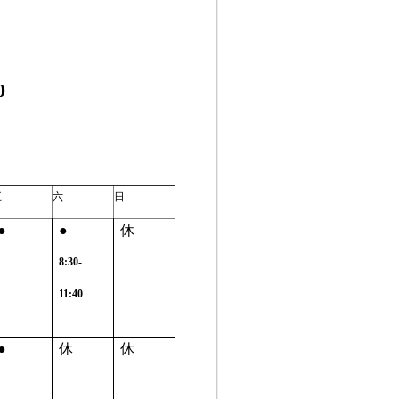
0
五
六
日
●
●
休
8:30-
11:40
●
休
休