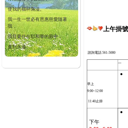
使我的福杯滿溢。
我一生一世必有恩惠慈愛隨著
我，
上午掛號截
我且要住在耶和華的殿中，
直到永遠。
諮詢電話:561-5080
一
●
早上
9:00~12:00
11:40止掛
●
下午