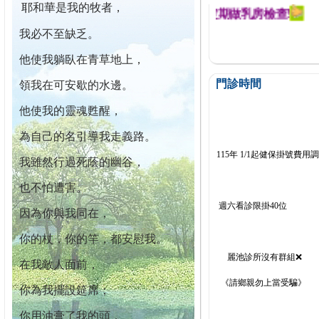
耶和華是我的牧者，
迄今已篩檢出1700位乳癌患者,提醒您定期做乳房檢查!
我必不至缺乏。
他使我躺臥在青草地上，
門診時間
領我在可安歇的水邊。
他使我的靈魂甦醒，
為自己的名引導我走義路。
115年 1/1起健保掛號費用
我雖然行過死蔭的幽谷，
也不怕遭害。
週六看診限掛40位
因為你與我同在，
你的杖，你的竿，都安慰我。
麗池診所沒有群組❌
在我敵人面前，
《請鄉親勿上當受騙》
你為我擺設筵席；
你用油膏了我的頭，