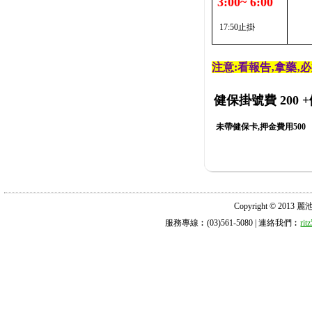
3:00~ 6:00
17:50止掛
注意:看報告‚拿藥‚
健保掛號費 200
+
未帶健保卡,押金費用500
Copyright © 2013 麗池診所
服務專線︰(03)561-5080 | 連絡我們︰
ri