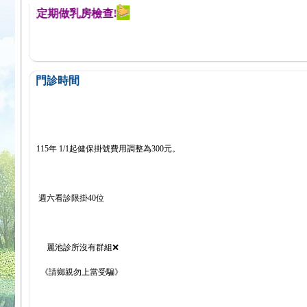
提醒您定期做乳房檢查!
門診時間
115年 1/1起健保掛號費用調整為300元。
週六看診限掛40位
麗池診所沒有群組❌
《請鄉親勿上當受騙》