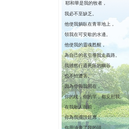
耶和華是我的牧者，
本院自開幕迄今已篩檢出1700位乳癌患者,
我必不至缺乏。
他使我躺臥在青草地上，
領我在可安歇的水邊。
他使我的靈魂甦醒，
為自己的名引導我走義路。
我雖然行過死蔭的幽谷，
也不怕遭害。
因為你與我同在，
你的杖，你的竿，都安慰我。
在我敵人面前，
你為我擺設筵席；
你用油膏了我的頭，