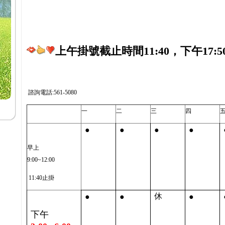
上午掛號截止時間11:40，下午17:5
諮詢電話:561-5080
一
二
三
四
●
●
●
●
早上
9:00~12:00
11:40止掛
●
●
●
休
下午