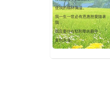
使我的福杯滿溢。
我一生一世必有恩惠慈愛隨著
我，
我且要住在耶和華的殿中，
直到永遠。