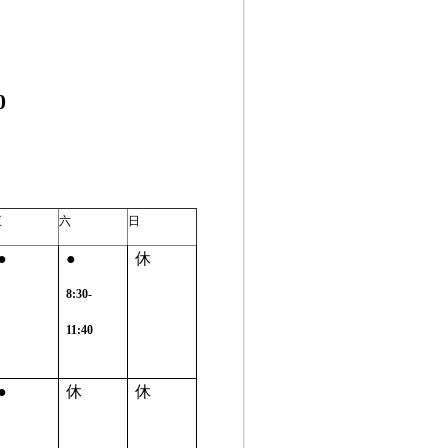
0
五
六
日
●
●
休
8:30-
11:40
●
休
休