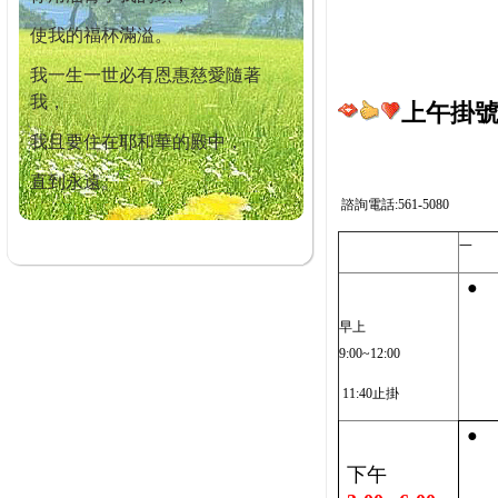
使我的福杯滿溢。
我一生一世必有恩惠慈愛隨著
我，
上午掛號截
我且要住在耶和華的殿中，
直到永遠。
諮詢電話:561-5080
一
●
早上
9:00~12:00
11:40止掛
●
下午