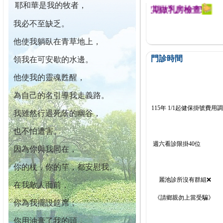
耶和華是我的牧者，
迄今已篩檢出1700位乳癌患者,提醒您定期做乳房檢查!
我必不至缺乏。
他使我躺臥在青草地上，
門診時間
領我在可安歇的水邊。
他使我的靈魂甦醒，
為自己的名引導我走義路。
115年 1/1起健保掛號費用
我雖然行過死蔭的幽谷，
也不怕遭害。
週六看診限掛40位
因為你與我同在，
你的杖，你的竿，都安慰我。
麗池診所沒有群組❌
在我敵人面前，
《請鄉親勿上當受騙》
你為我擺設筵席；
你用油膏了我的頭，