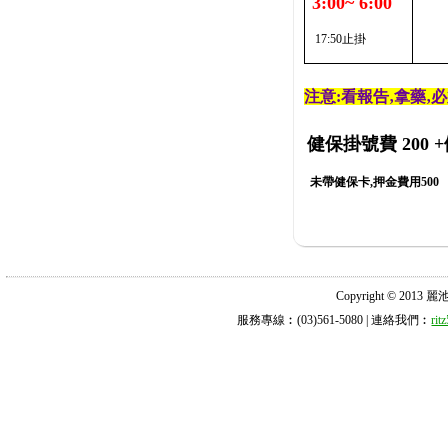
3:00~ 6:00
17:50止掛
注意:看報告‚拿藥‚
健保掛號費 200
+
未帶健保卡,押金費用500
Copyright © 2013 麗池診所
服務專線︰(03)561-5080 | 連絡我們︰
ri