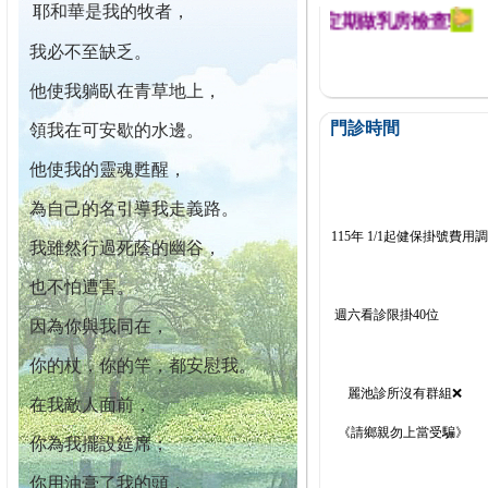
耶和華是我的牧者，
幕迄今已篩檢出1700位乳癌患者,提醒您定期做乳房檢查!
我必不至缺乏。
他使我躺臥在青草地上，
門診時間
領我在可安歇的水邊。
他使我的靈魂甦醒，
為自己的名引導我走義路。
115年 1/1起健保掛號費用
我雖然行過死蔭的幽谷，
也不怕遭害。
週六看診限掛40位
因為你與我同在，
你的杖，你的竿，都安慰我。
麗池診所沒有群組❌
在我敵人面前，
《請鄉親勿上當受騙》
你為我擺設筵席；
你用油膏了我的頭，