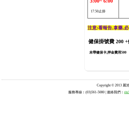
3:00~ 6:00
17:50止掛
注意:看報告‚拿藥‚
健保掛號費 200
+
未帶健保卡,押金費用500
Copyright © 2013 麗池診所
服務專線︰(03)561-5080 | 連絡我們︰
ri