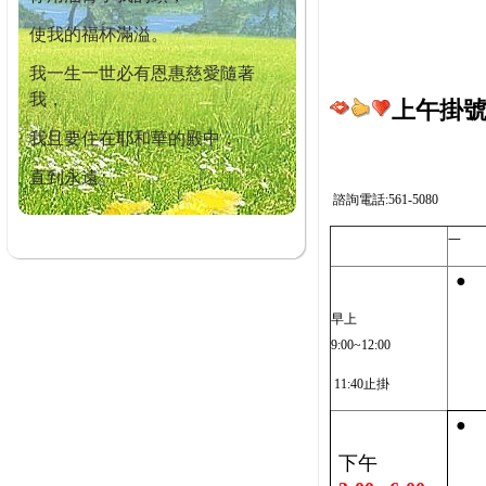
使我的福杯滿溢。
我一生一世必有恩惠慈愛隨著
我，
上午掛號截
我且要住在耶和華的殿中，
直到永遠。
諮詢電話:561-5080
一
●
早上
9:00~12:00
11:40止掛
●
下午