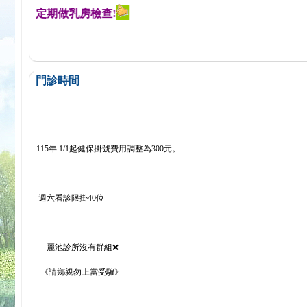
醒您定期做乳房檢查!
門診時間
115年 1/1起健保掛號費用調整為300元。
週六看診限掛40位
麗池診所沒有群組❌
《請鄉親勿上當受騙》