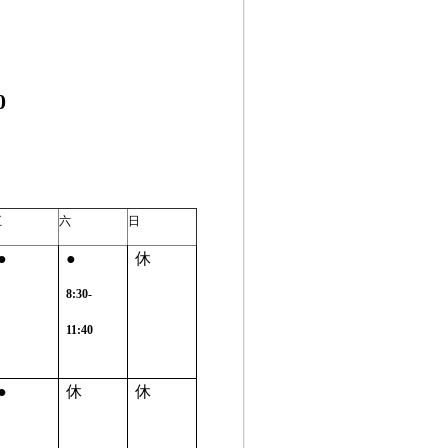
0
五
六
日
●
●
休
8:30-
11:40
●
休
休