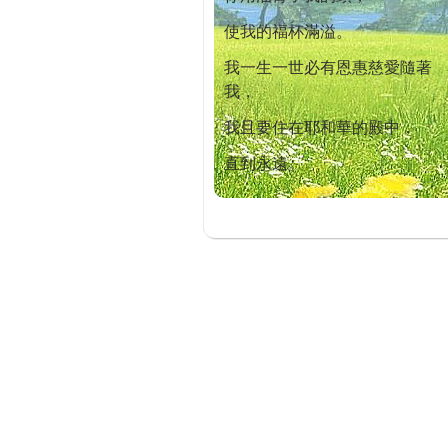
使我的福杯滿溢。
我一生一世必有恩惠慈愛隨著
我，
我且要住在耶和華的殿中，
直到永遠。