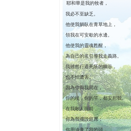
耶和華是我的牧者，
本院自開幕迄今已篩檢出1700位乳癌患者,提
我必不至缺乏。
他使我躺臥在青草地上，
領我在可安歇的水邊。
他使我的靈魂甦醒，
為自己的名引導我走義路。
我雖然行過死蔭的幽谷，
也不怕遭害。
因為你與我同在，
你的杖，你的竿，都安慰我。
在我敵人面前，
你為我擺設筵席；
你用油膏了我的頭，