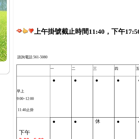
上午掛號截止時間11:40，下午17:5
諮詢電話:561-5080
一
二
三
四
●
●
●
●
早上
9:00~12:00
11:40止掛
●
●
●
休
下午