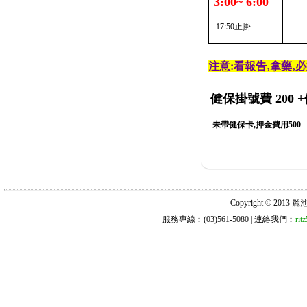
3:00~ 6:00
17:50止掛
注意:看報告‚拿藥‚
健保掛號費 200
+
未帶健保卡,押金費用500
Copyright © 2013 麗池診所
服務專線︰(03)561-5080 | 連絡我們︰
ri