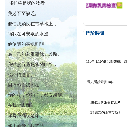
耶和華是我的牧者，
幕迄今已篩檢出1700位乳癌患者,提醒您定期做乳房檢查!
我必不至缺乏。
他使我躺臥在青草地上，
門診時間
領我在可安歇的水邊。
他使我的靈魂甦醒，
為自己的名引導我走義路。
115年 1/1起健保掛號費用
我雖然行過死蔭的幽谷，
也不怕遭害。
週六看診限掛40位
因為你與我同在，
你的杖，你的竿，都安慰我。
麗池診所沒有群組❌
在我敵人面前，
《請鄉親勿上當受騙》
你為我擺設筵席；
你用油膏了我的頭，