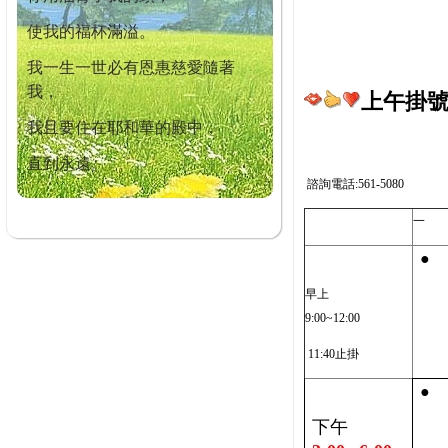
使我的福杯滿溢。
我一生一世必有恩惠慈愛隨著
我，
上午掛號截
我且要住在耶和華的殿中，
直到永遠。
諮詢電話:561-5080
一
●
早上
9:00~12:00
11:40止掛
●
下午