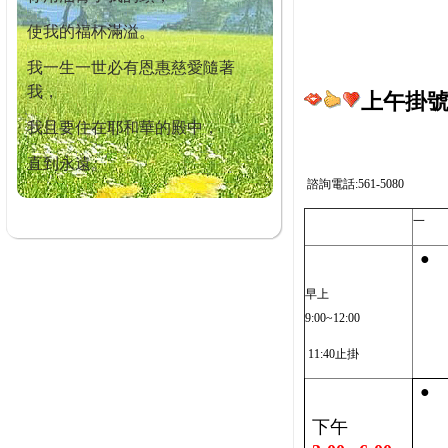
使我的福杯滿溢。
我一生一世必有恩惠慈愛隨著
我，
上午掛號截
我且要住在耶和華的殿中，
直到永遠。
諮詢電話:561-5080
一
●
早上
9:00~12:00
11:40止掛
●
下午