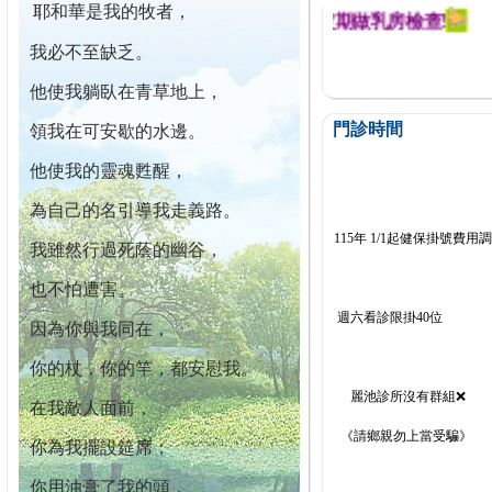
耶和華是我的牧者，
迄今已篩檢出1700位乳癌患者,提醒您定期做乳房檢查!
我必不至缺乏。
他使我躺臥在青草地上，
門診時間
領我在可安歇的水邊。
他使我的靈魂甦醒，
為自己的名引導我走義路。
115年 1/1起健保掛號費用
我雖然行過死蔭的幽谷，
也不怕遭害。
週六看診限掛40位
因為你與我同在，
你的杖，你的竿，都安慰我。
麗池診所沒有群組❌
在我敵人面前，
《請鄉親勿上當受騙》
你為我擺設筵席；
你用油膏了我的頭，