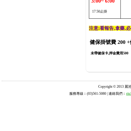
3:00~ 6:00
17:50止掛
注意:看報告‚拿藥‚
健保掛號費 200
+
未帶健保卡,押金費用500
Copyright © 2013 麗池診所
服務專線︰(03)561-5080 | 連絡我們︰
ri