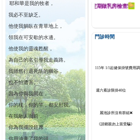
耶和華是我的牧者，
幕迄今已篩檢出1700位乳癌患者,提醒您定期做乳房檢查!
我必不至缺乏。
他使我躺臥在青草地上，
門診時間
領我在可安歇的水邊。
他使我的靈魂甦醒，
為自己的名引導我走義路。
115年 1/1起健保掛號費用
我雖然行過死蔭的幽谷，
也不怕遭害。
週六看診限掛40位
因為你與我同在，
你的杖，你的竿，都安慰我。
麗池診所沒有群組❌
在我敵人面前，
《請鄉親勿上當受騙》
你為我擺設筵席；
你用油膏了我的頭，