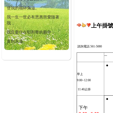
使我的福杯滿溢。
我一生一世必有恩惠慈愛隨著
我，
上午掛號截
我且要住在耶和華的殿中，
直到永遠。
諮詢電話:561-5080
一
●
早上
9:00~12:00
11:40止掛
●
下午