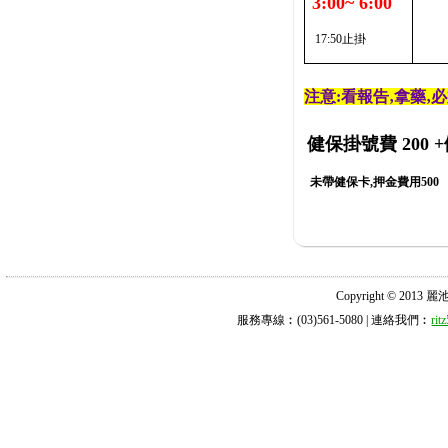
3:00~ 6:00
17:50止掛
注意:看報告‚拿藥‚
健保掛號費 200
+
未帶健保卡,押金費用500
Copyright © 2013 麗池診所
服務專線︰(03)561-5080 | 連絡我們︰
ri