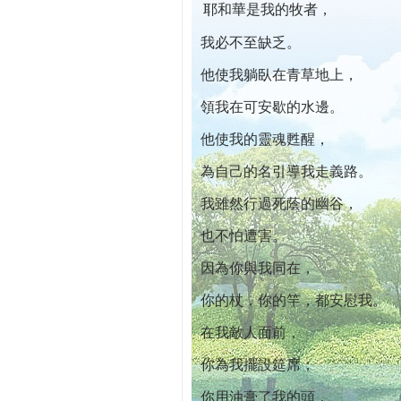
耶和華是我的牧者，
本院自開幕迄今已篩檢出1700位乳癌患者,提
我必不至缺乏。
他使我躺臥在青草地上，
領我在可安歇的水邊。
他使我的靈魂甦醒，
為自己的名引導我走義路。
我雖然行過死蔭的幽谷，
也不怕遭害。
因為你與我同在，
你的杖，你的竿，都安慰我。
在我敵人面前，
你為我擺設筵席；
你用油膏了我的頭，