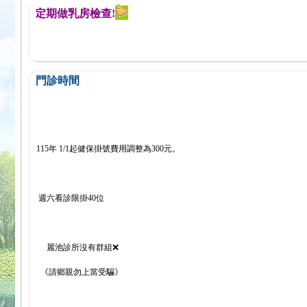
醒您定期做乳房檢查!
門診時間
115年 1/1起健保掛號費用調整為300元。
週六看診限掛40位
麗池診所沒有群組❌
《請鄉親勿上當受騙》