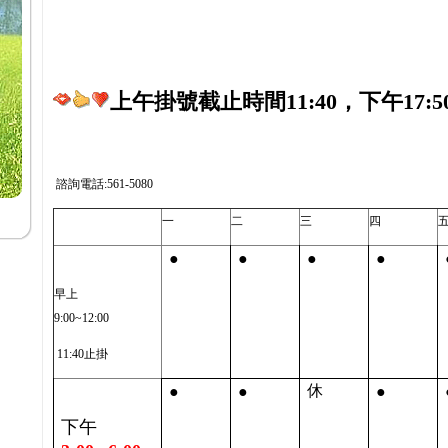
上午掛號截止時間11:40，下午17:5
諮詢電話:561-5080
一
二
三
四
●
●
●
●
早上
9:00~12:00
11:40止掛
●
●
●
休
下午