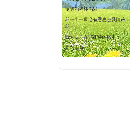
使我的福杯滿溢。
我一生一世必有恩惠慈愛隨著
我，
我且要住在耶和華的殿中，
直到永遠。