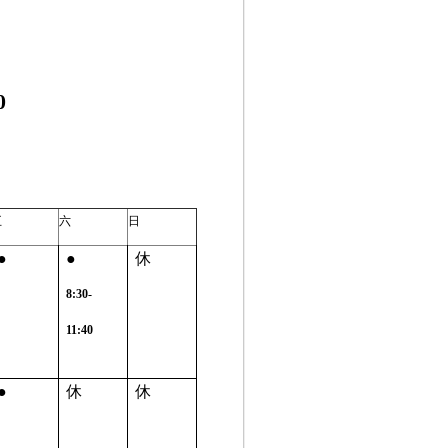
0
五
六
日
●
●
休
8:30-
11:40
●
休
休