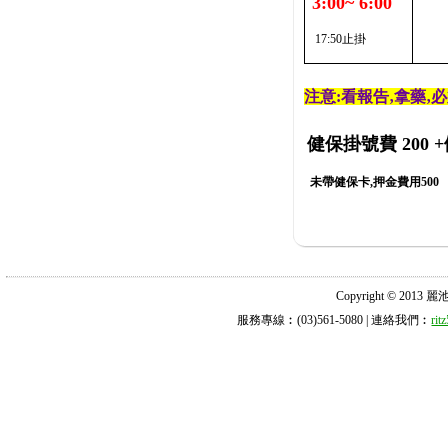
3:00~ 6:00
17:50止掛
注意:看報告‚拿藥‚
健保掛號費 200
+
未帶健保卡,押金費用500
Copyright © 2013 麗池診所
服務專線︰(03)561-5080 | 連絡我們︰
ri