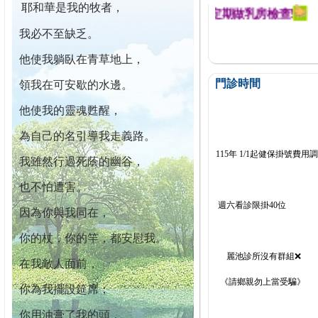
耶和華是我的牧者，
幕迄今已篩檢出1700位乳癌患者,提醒您定期做乳房檢查!
我必不至缺乏。
他使我躺臥在青草地上，
門診時間
領我在可安歇的水邊。
他使我的靈魂甦醒，
為自己的名引導我走義路。
115年 1/1起健保掛號費用
我雖然行過死蔭的幽谷，
也不怕遭害。
週六看診限掛40位
因為你與我同在，
你的杖，你的竿，都安慰我。
麗池診所沒有群組❌
在我敵人面前，
《請鄉親勿上當受騙》
你為我擺設筵席；
你用油膏了我的頭，