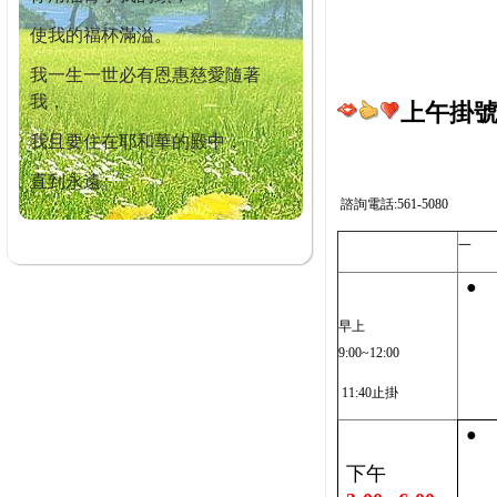
使我的福杯滿溢。
我一生一世必有恩惠慈愛隨著
我，
上午掛號截
我且要住在耶和華的殿中，
直到永遠。
諮詢電話:561-5080
一
●
早上
9:00~12:00
11:40止掛
●
下午