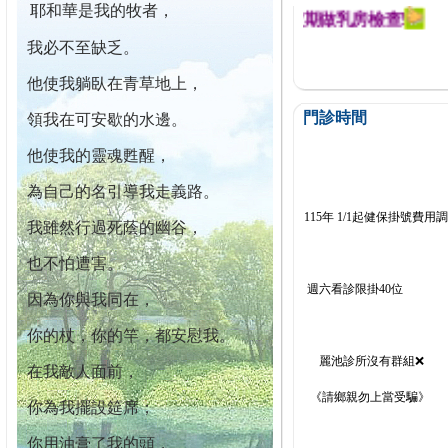
耶和華是我的牧者，
迄今已篩檢出1700位乳癌患者,提醒您定期做乳房檢查!
我必不至缺乏。
他使我躺臥在青草地上，
門診時間
領我在可安歇的水邊。
他使我的靈魂甦醒，
為自己的名引導我走義路。
115年 1/1起健保掛號費用
我雖然行過死蔭的幽谷，
也不怕遭害。
週六看診限掛40位
因為你與我同在，
你的杖，你的竿，都安慰我。
麗池診所沒有群組❌
在我敵人面前，
《請鄉親勿上當受騙》
你為我擺設筵席；
你用油膏了我的頭，