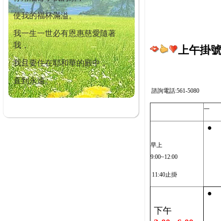
使我的福杯滿溢。
我一生一世必有恩惠慈愛隨著
我，
上午掛號截
我且要住在耶和華的殿中，
直到永遠。
諮詢電話:561-5080
一
●
早上
9:00~12:00
11:40止掛
●
下午