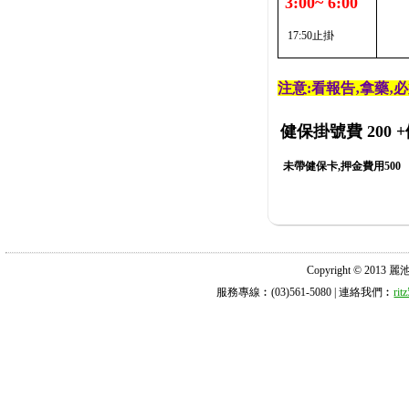
3:00~ 6:00
17:50止掛
注意:看報告‚拿藥‚
健保掛號費 200
+
未帶健保卡,押金費用500
Copyright © 2013 麗池診所
服務專線︰(03)561-5080 | 連絡我們︰
ri