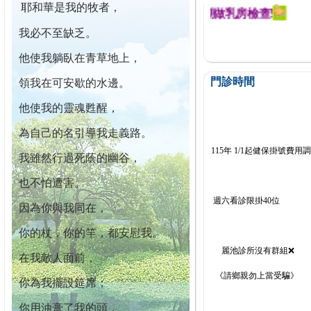
耶和華是我的牧者，
今已篩檢出1700位乳癌患者,提醒您定期做乳房檢查!
我必不至缺乏。
他使我躺臥在青草地上，
門診時間
領我在可安歇的水邊。
他使我的靈魂甦醒，
為自己的名引導我走義路。
115年 1/1起健保掛號費用
我雖然行過死蔭的幽谷，
也不怕遭害。
週六看診限掛40位
因為你與我同在，
你的杖，你的竿，都安慰我。
麗池診所沒有群組❌
在我敵人面前，
《請鄉親勿上當受騙》
你為我擺設筵席；
你用油膏了我的頭，