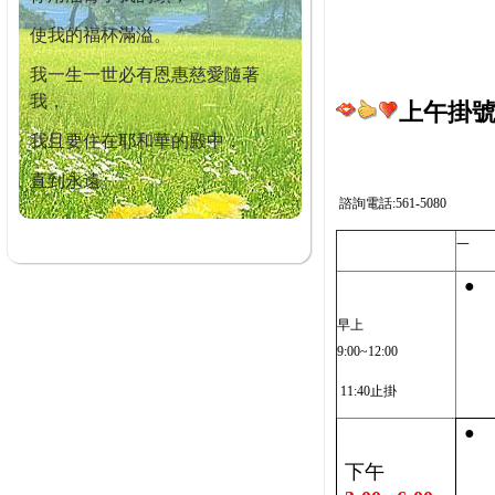
使我的福杯滿溢。
我一生一世必有恩惠慈愛隨著
我，
上午掛號截
我且要住在耶和華的殿中，
直到永遠。
諮詢電話:561-5080
一
●
早上
9:00~12:00
11:40止掛
●
下午