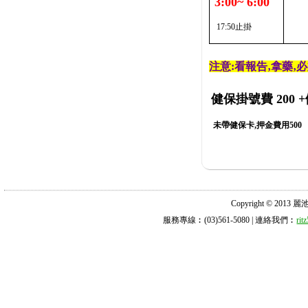
3:00~ 6:00
17:50止掛
注意:看報告‚拿藥‚
健保掛號費 200
+
未帶健保卡,押金費用500
Copyright © 2013 麗池診所
服務專線︰(03)561-5080 | 連絡我們︰
ri