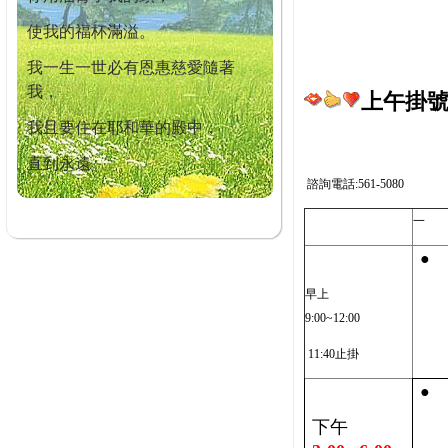
使我的福杯滿溢。
我一生一世必有恩惠慈愛隨著
我，
上午掛號截
我且要住在耶和華的殿中，
直到永遠。
諮詢電話:561-5080
一
●
早上
9:00~12:00
11:40止掛
●
下午