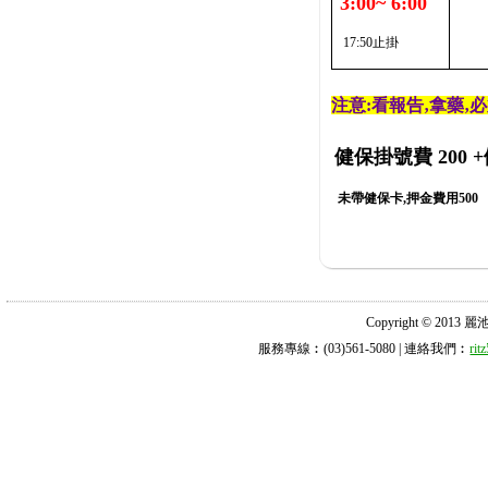
3:00~ 6:00
17:50止掛
注意:看報告‚拿藥‚
健保掛號費 200
+
未帶健保卡,押金費用500
Copyright © 2013 麗池診所
服務專線︰(03)561-5080 | 連絡我們︰
ri