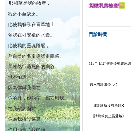
耶和華是我的牧者，
迄今已篩檢出1700位乳癌患者,提醒您定期做乳房檢查!
我必不至缺乏。
他使我躺臥在青草地上，
門診時間
領我在可安歇的水邊。
他使我的靈魂甦醒，
為自己的名引導我走義路。
115年 1/1起健保掛號費用
我雖然行過死蔭的幽谷，
也不怕遭害。
週六看診限掛40位
因為你與我同在，
你的杖，你的竿，都安慰我。
麗池診所沒有群組❌
在我敵人面前，
《請鄉親勿上當受騙》
你為我擺設筵席；
你用油膏了我的頭，