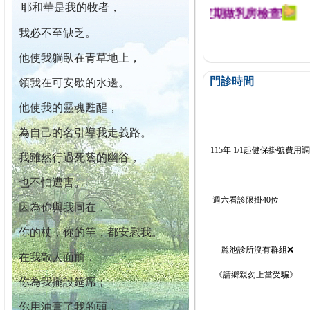
耶和華是我的牧者，
迄今已篩檢出1700位乳癌患者,提醒您定期做乳房檢查!
我必不至缺乏。
他使我躺臥在青草地上，
門診時間
領我在可安歇的水邊。
他使我的靈魂甦醒，
為自己的名引導我走義路。
115年 1/1起健保掛號費用
我雖然行過死蔭的幽谷，
也不怕遭害。
週六看診限掛40位
因為你與我同在，
你的杖，你的竿，都安慰我。
麗池診所沒有群組❌
在我敵人面前，
《請鄉親勿上當受騙》
你為我擺設筵席；
你用油膏了我的頭，