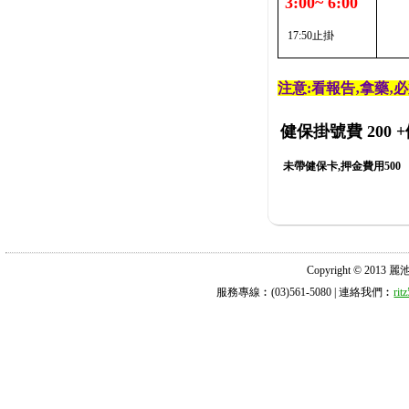
3:00~ 6:00
17:50止掛
注意:看報告‚拿藥‚
健保掛號費 200
+
未帶健保卡,押金費用500
Copyright © 2013 麗池診所
服務專線︰(03)561-5080 | 連絡我們︰
ri