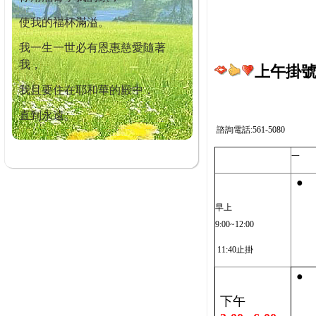
使我的福杯滿溢。
我一生一世必有恩惠慈愛隨著
我，
上午掛號截
我且要住在耶和華的殿中，
直到永遠。
諮詢電話:561-5080
一
●
早上
9:00~12:00
11:40止掛
●
下午