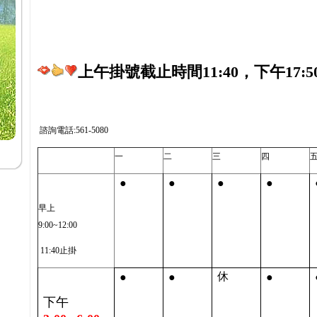
上午掛號截止時間11:40，下午17:5
諮詢電話:561-5080
一
二
三
四
●
●
●
●
早上
9:00~12:00
11:40止掛
●
●
●
休
下午