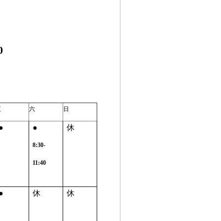
0
五
六
日
●
●
休
8:30-
11:40
●
休
休