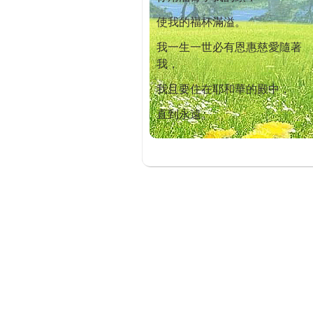
使我的福杯滿溢。
我一生一世必有恩惠慈愛隨著
我，
我且要住在耶和華的殿中，
直到永遠。