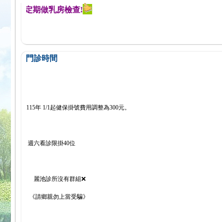
醒您定期做乳房檢查!
門診時間
115年 1/1起健保掛號費用調整為300元。
週六看診限掛40位
麗池診所沒有群組❌
《請鄉親勿上當受騙》