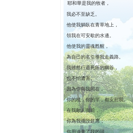
耶和華是我的牧者，
本院自開幕迄今已篩檢出1700位乳癌患者,提
我必不至缺乏。
他使我躺臥在青草地上，
領我在可安歇的水邊。
他使我的靈魂甦醒，
為自己的名引導我走義路。
我雖然行過死蔭的幽谷，
也不怕遭害。
因為你與我同在，
你的杖，你的竿，都安慰我。
在我敵人面前，
你為我擺設筵席；
你用油膏了我的頭，