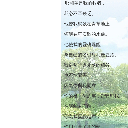
耶和華是我的牧者，
本院自開幕迄今已篩檢出1700位乳癌患者,提
我必不至缺乏。
他使我躺臥在青草地上，
領我在可安歇的水邊。
他使我的靈魂甦醒，
為自己的名引導我走義路。
我雖然行過死蔭的幽谷，
也不怕遭害。
因為你與我同在，
你的杖，你的竿，都安慰我。
在我敵人面前，
你為我擺設筵席；
你用油膏了我的頭，