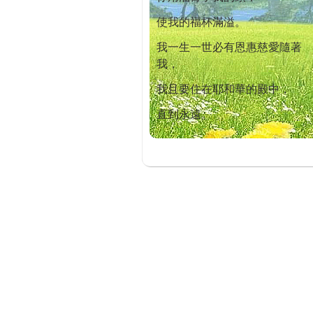
使我的福杯滿溢。
我一生一世必有恩惠慈愛隨著
我，
我且要住在耶和華的殿中，
直到永遠。