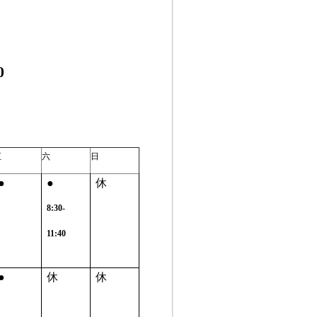
0
五
六
日
●
●
休
8:30-
11:40
●
休
休