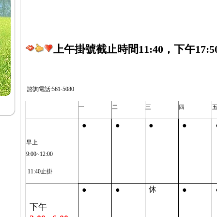
上午掛號截止時間11:40，下午17:5
諮詢電話:561-5080
一
二
三
四
●
●
●
●
早上
9:00~12:00
11:40止掛
●
●
●
休
下午