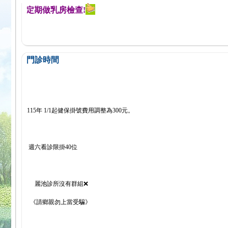
醒您定期做乳房檢查!
門診時間
115年 1/1起健保掛號費用調整為300元。
週六看診限掛40位
麗池診所沒有群組❌
《請鄉親勿上當受騙》