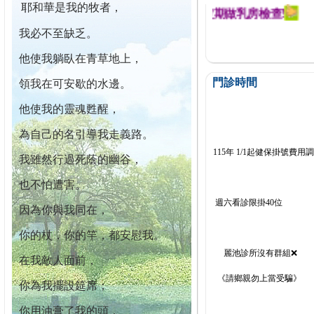
耶和華是我的牧者，
迄今已篩檢出1700位乳癌患者,提醒您定期做乳房檢查!
我必不至缺乏。
他使我躺臥在青草地上，
門診時間
領我在可安歇的水邊。
他使我的靈魂甦醒，
為自己的名引導我走義路。
115年 1/1起健保掛號費用
我雖然行過死蔭的幽谷，
也不怕遭害。
週六看診限掛40位
因為你與我同在，
你的杖，你的竿，都安慰我。
麗池診所沒有群組❌
在我敵人面前，
《請鄉親勿上當受騙》
你為我擺設筵席；
你用油膏了我的頭，