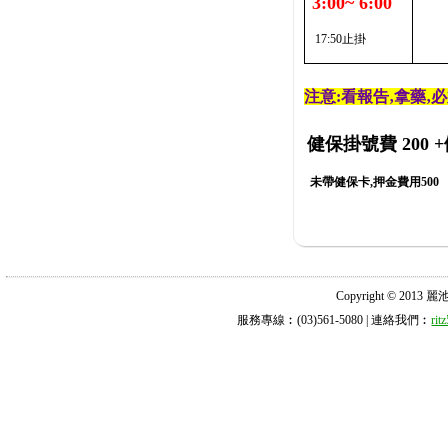
3:00~ 6:00
17:50止掛
注意:看報告‚拿藥‚
健保掛號費 200
+
未帶健保卡,押金費用500
Copyright © 2013 麗池診所
服務專線︰(03)561-5080 | 連絡我們︰
ri