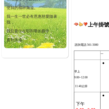
使我的福杯滿溢。
我一生一世必有恩惠慈愛隨著
我，
上午掛號截
我且要住在耶和華的殿中，
直到永遠。
諮詢電話:561-5080
一
●
早上
9:00~12:00
11:40止掛
●
下午