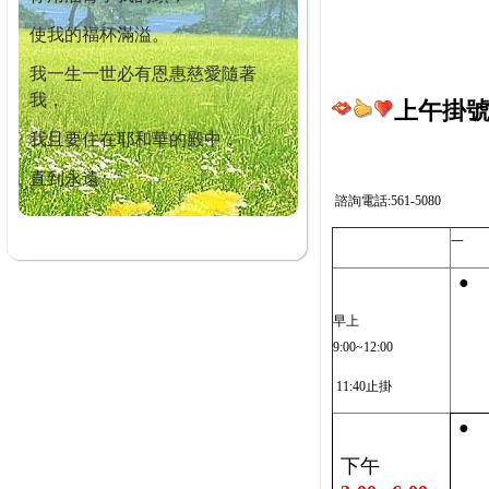
使我的福杯滿溢。
我一生一世必有恩惠慈愛隨著
我，
上午掛號截
我且要住在耶和華的殿中，
直到永遠。
諮詢電話:561-5080
一
●
早上
9:00~12:00
11:40止掛
●
下午