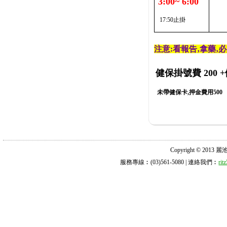
3:00~ 6:00
17:50止掛
注意:看報告‚拿藥‚
健保掛號費 200
+
未帶健保卡,押金費用500
Copyright © 2013 麗池診所
服務專線︰(03)561-5080 | 連絡我們︰
ri