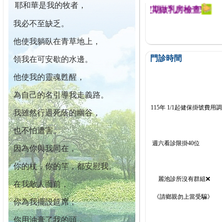
耶和華是我的牧者，
迄今已篩檢出1700位乳癌患者,提醒您定期做乳房檢查!
我必不至缺乏。
他使我躺臥在青草地上，
門診時間
領我在可安歇的水邊。
他使我的靈魂甦醒，
為自己的名引導我走義路。
115年 1/1起健保掛號費用
我雖然行過死蔭的幽谷，
也不怕遭害。
週六看診限掛40位
因為你與我同在，
你的杖，你的竿，都安慰我。
麗池診所沒有群組❌
在我敵人面前，
《請鄉親勿上當受騙》
你為我擺設筵席；
你用油膏了我的頭，