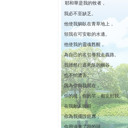
耶和華是我的牧者，
本院自開幕迄今已篩檢出1700位乳癌患者,提
我必不至缺乏。
他使我躺臥在青草地上，
領我在可安歇的水邊。
他使我的靈魂甦醒，
為自己的名引導我走義路。
我雖然行過死蔭的幽谷，
也不怕遭害。
因為你與我同在，
你的杖，你的竿，都安慰我。
在我敵人面前，
你為我擺設筵席；
你用油膏了我的頭，