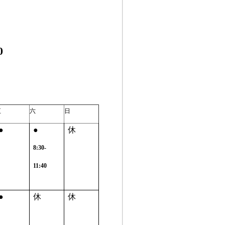
0
五
六
日
●
●
休
8:30-
11:40
●
休
休