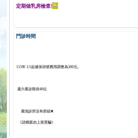
醒您定期做乳房檢查!
門診時間
115年 1/1起健保掛號費用調整為300元。
週六看診限掛40位
麗池診所沒有群組❌
《請鄉親勿上當受騙》