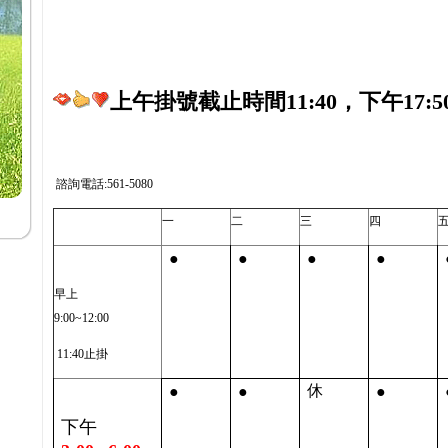
上午掛號截止時間11:40，下午17:5
諮詢電話:561-5080
一
二
三
四
●
●
●
●
早上
9:00~12:00
11:40止掛
●
●
●
休
下午