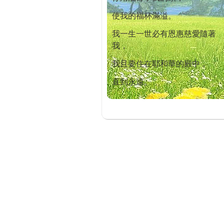
使我的福杯滿溢。
我一生一世必有恩惠慈愛隨著
我，
我且要住在耶和華的殿中，
直到永遠。