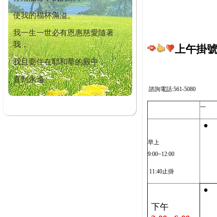
使我的福杯滿溢。
我一生一世必有恩惠慈愛隨著
我，
上午掛號截
我且要住在耶和華的殿中，
直到永遠。
諮詢電話:561-5080
一
●
早上
9:00~12:00
11:40止掛
●
下午