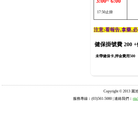
3:00~ 6:00
17:50止掛
注意:看報告‚拿藥‚
健保掛號費 200
+
未帶健保卡,押金費用500
Copyright © 2013 麗池診所
服務專線︰(03)561-5080 | 連絡我們︰
ri