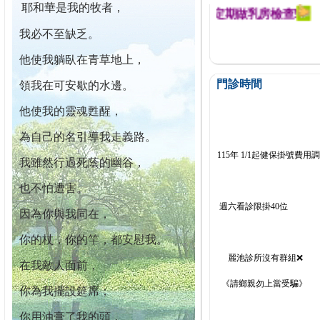
耶和華是我的牧者，
幕迄今已篩檢出1700位乳癌患者,提醒您定期做乳房檢查!
我必不至缺乏。
他使我躺臥在青草地上，
門診時間
領我在可安歇的水邊。
他使我的靈魂甦醒，
為自己的名引導我走義路。
115年 1/1起健保掛號費用
我雖然行過死蔭的幽谷，
也不怕遭害。
週六看診限掛40位
因為你與我同在，
你的杖，你的竿，都安慰我。
麗池診所沒有群組❌
在我敵人面前，
《請鄉親勿上當受騙》
你為我擺設筵席；
你用油膏了我的頭，