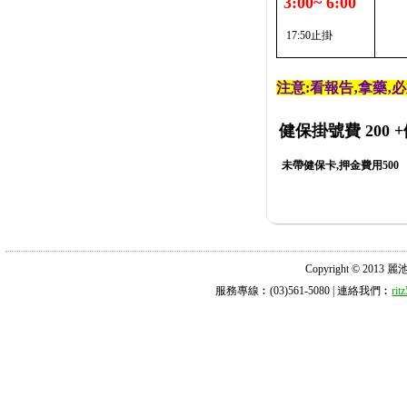
3:00~ 6:00
17:50止掛
注意:看報告‚拿藥‚
健保掛號費 200
+
未帶健保卡,押金費用500
Copyright © 2013 麗池診所
服務專線︰(03)561-5080 | 連絡我們︰
ri