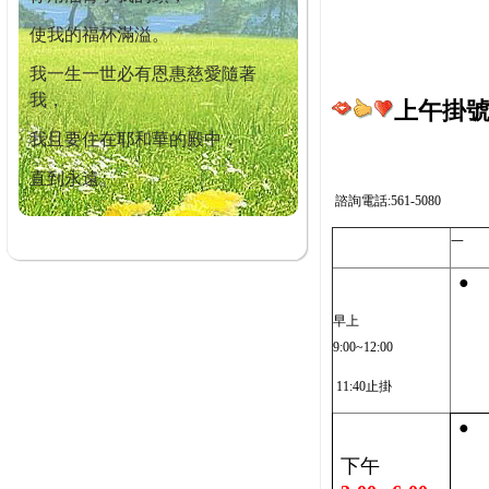
使我的福杯滿溢。
我一生一世必有恩惠慈愛隨著
我，
上午掛號截
我且要住在耶和華的殿中，
直到永遠。
諮詢電話:561-5080
一
●
早上
9:00~12:00
11:40止掛
●
下午