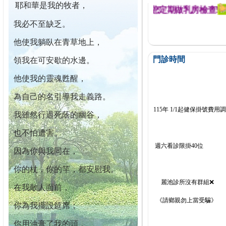
耶和華是我的牧者，
開幕迄今已篩檢出1700位乳癌患者,提醒您定期做乳房檢查!
我必不至缺乏。
他使我躺臥在青草地上，
門診時間
領我在可安歇的水邊。
他使我的靈魂甦醒，
為自己的名引導我走義路。
115年 1/1起健保掛號費用
我雖然行過死蔭的幽谷，
也不怕遭害。
週六看診限掛40位
因為你與我同在，
你的杖，你的竿，都安慰我。
麗池診所沒有群組❌
在我敵人面前，
《請鄉親勿上當受騙》
你為我擺設筵席；
你用油膏了我的頭，