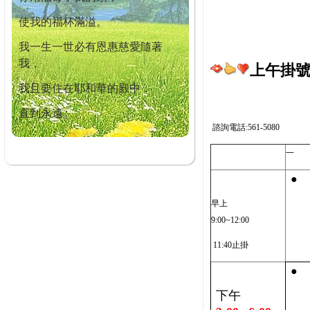
使我的福杯滿溢。
我一生一世必有恩惠慈愛隨著
我，
上午掛號截
我且要住在耶和華的殿中，
直到永遠。
諮詢電話:561-5080
一
●
早上
9:00~12:00
11:40止掛
●
下午