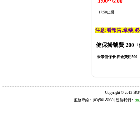
3:00~ 6:00
17:50止掛
注意:看報告‚拿藥‚
健保掛號費 200
+
未帶健保卡,押金費用500
Copyright © 2013 麗池診所
服務專線︰(03)561-5080 | 連絡我們︰
ri