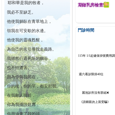
耶和華是我的牧者，
迄今已篩檢出1700位乳癌患者,提醒您定期做乳房檢查!
我必不至缺乏。
他使我躺臥在青草地上，
門診時間
領我在可安歇的水邊。
他使我的靈魂甦醒，
為自己的名引導我走義路。
115年 1/1起健保掛號費用
我雖然行過死蔭的幽谷，
也不怕遭害。
週六看診限掛40位
因為你與我同在，
你的杖，你的竿，都安慰我。
麗池診所沒有群組❌
在我敵人面前，
《請鄉親勿上當受騙》
你為我擺設筵席；
你用油膏了我的頭，