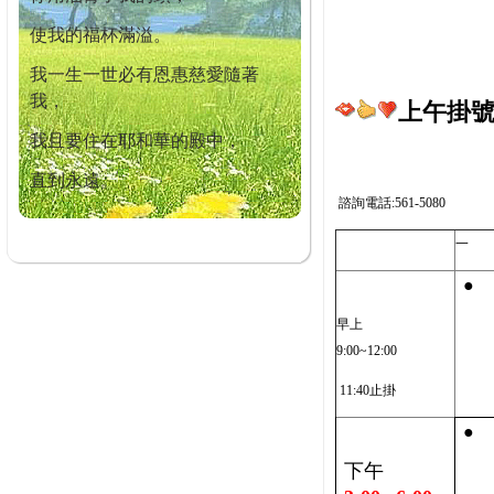
使我的福杯滿溢。
我一生一世必有恩惠慈愛隨著
我，
上午掛號截
我且要住在耶和華的殿中，
直到永遠。
諮詢電話:561-5080
一
●
早上
9:00~12:00
11:40止掛
●
下午