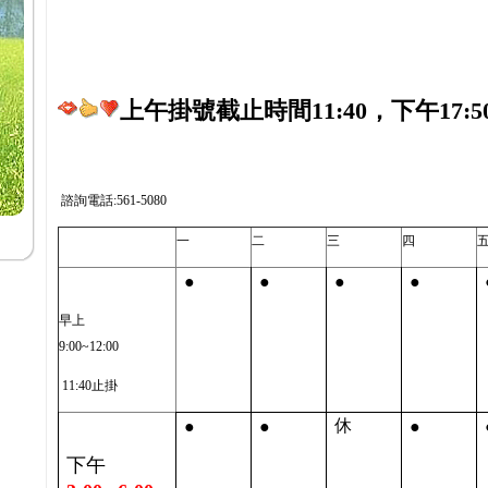
上午掛號截止時間11:40，下午17:5
諮詢電話:561-5080
一
二
三
四
●
●
●
●
早上
9:00~12:00
11:40止掛
●
●
●
休
下午