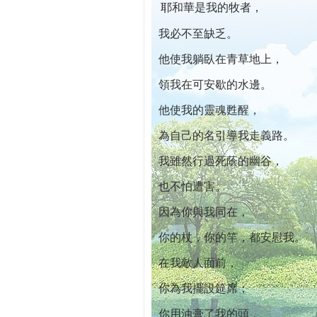
耶和華是我的牧者，
本院自開幕迄今已篩檢出1700位乳癌患者,
我必不至缺乏。
他使我躺臥在青草地上，
領我在可安歇的水邊。
他使我的靈魂甦醒，
為自己的名引導我走義路。
我雖然行過死蔭的幽谷，
也不怕遭害。
因為你與我同在，
你的杖，你的竿，都安慰我。
在我敵人面前，
你為我擺設筵席；
你用油膏了我的頭，