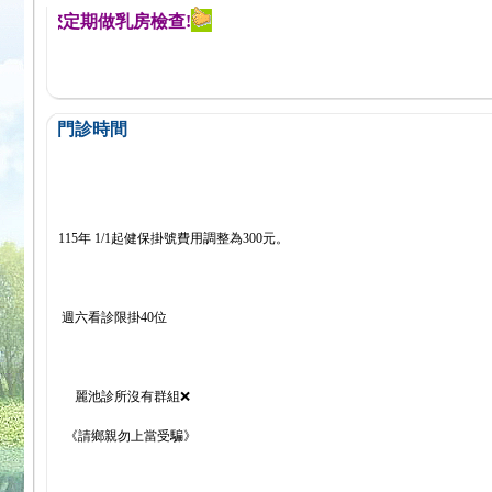
提醒您定期做乳房檢查!
門診時間
115年 1/1起健保掛號費用調整為300元。
週六看診限掛40位
麗池診所沒有群組❌
《請鄉親勿上當受騙》