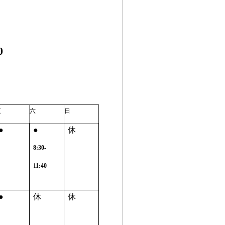
0
五
六
日
●
●
休
8:30-
11:40
●
休
休