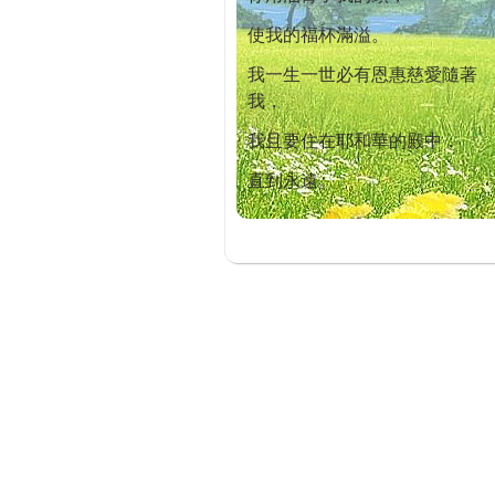
使我的福杯滿溢。
我一生一世必有恩惠慈愛隨著
我，
我且要住在耶和華的殿中，
直到永遠。