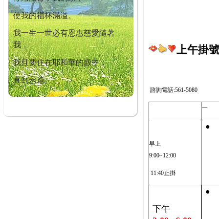
使我的福杯滿溢。
我一生一世必有恩惠慈愛隨著
我，
上午掛號截
我且要住在耶和華的殿中，
直到永遠。
諮詢電話:561-5080
一
●
早上
9:00~12:00
11:40止掛
●
下午