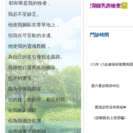
耶和華是我的牧者，
迄今已篩檢出1700位乳癌患者,提醒您定期做乳房檢查!
我必不至缺乏。
他使我躺臥在青草地上，
門診時間
領我在可安歇的水邊。
他使我的靈魂甦醒，
為自己的名引導我走義路。
115年 1/1起健保掛號費用
我雖然行過死蔭的幽谷，
也不怕遭害。
週六看診限掛40位
因為你與我同在，
你的杖，你的竿，都安慰我。
麗池診所沒有群組❌
在我敵人面前，
《請鄉親勿上當受騙》
你為我擺設筵席；
你用油膏了我的頭，