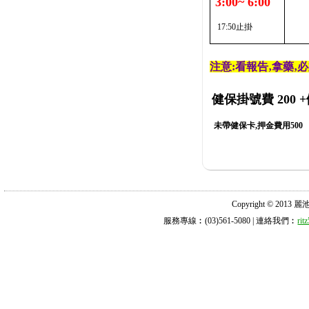
3:00~ 6:00
17:50止掛
注意:看報告‚拿藥‚
健保掛號費 200
+
未帶健保卡,押金費用500
Copyright © 2013 麗池診所
服務專線︰(03)561-5080 | 連絡我們︰
ri