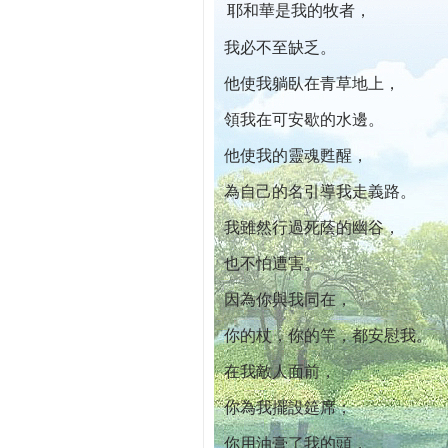
耶和華是我的牧者，
本院自開幕迄今已篩檢出1700位乳癌患者,提
我必不至缺乏。
他使我躺臥在青草地上，
領我在可安歇的水邊。
他使我的靈魂甦醒，
為自己的名引導我走義路。
我雖然行過死蔭的幽谷，
也不怕遭害。
因為你與我同在，
你的杖，你的竿，都安慰我。
在我敵人面前，
你為我擺設筵席；
你用油膏了我的頭，