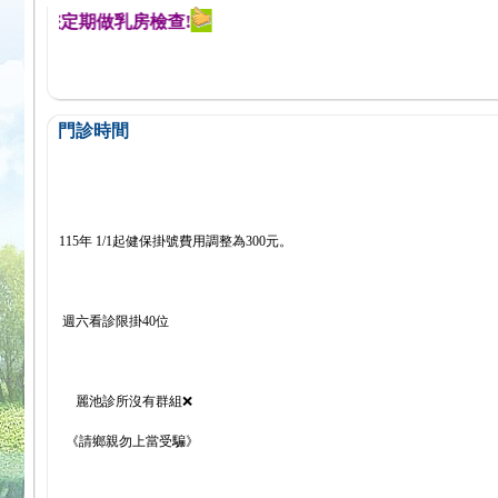
醒您定期做乳房檢查!
門診時間
115年 1/1起健保掛號費用調整為300元。
週六看診限掛40位
麗池診所沒有群組❌
《請鄉親勿上當受騙》