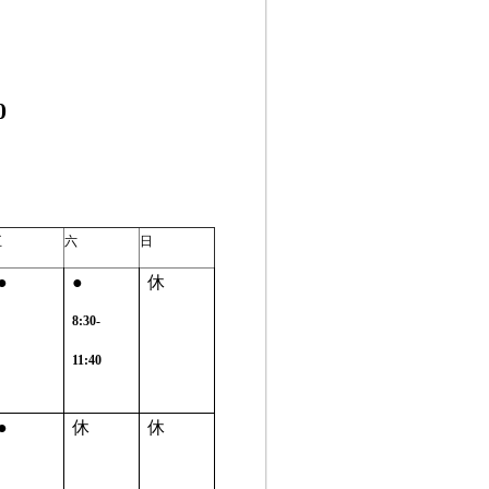
0
五
六
日
●
●
休
8:30-
11:40
●
休
休