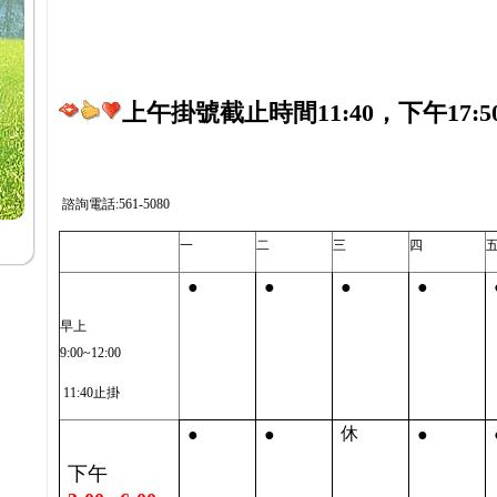
上午掛號截止時間11:40，下午17:5
諮詢電話:561-5080
一
二
三
四
●
●
●
●
早上
9:00~12:00
11:40止掛
●
●
●
休
下午