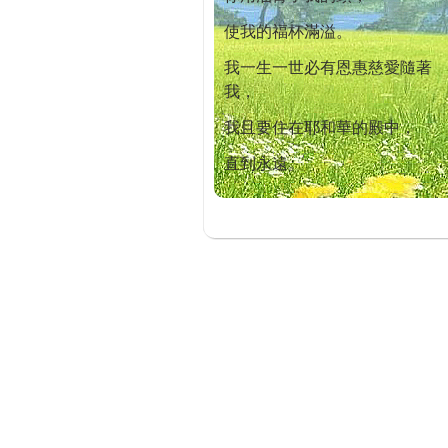
使我的福杯滿溢。
我一生一世必有恩惠慈愛隨著
我，
我且要住在耶和華的殿中，
直到永遠。