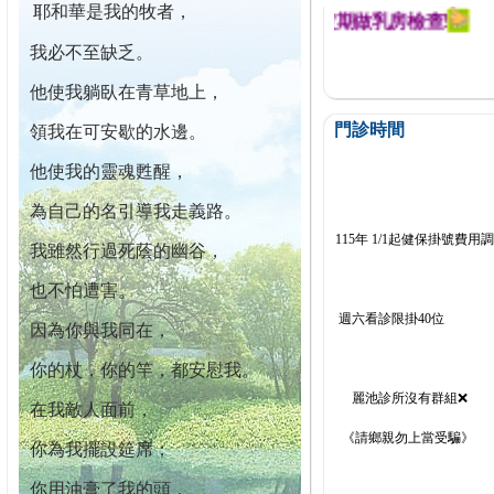
耶和華是我的牧者，
迄今已篩檢出1700位乳癌患者,提醒您定期做乳房檢查!
我必不至缺乏。
他使我躺臥在青草地上，
門診時間
領我在可安歇的水邊。
他使我的靈魂甦醒，
為自己的名引導我走義路。
115年 1/1起健保掛號費用
我雖然行過死蔭的幽谷，
也不怕遭害。
週六看診限掛40位
因為你與我同在，
你的杖，你的竿，都安慰我。
麗池診所沒有群組❌
在我敵人面前，
《請鄉親勿上當受騙》
你為我擺設筵席；
你用油膏了我的頭，