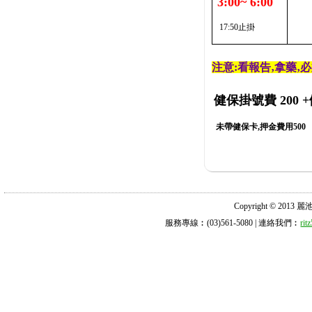
3:00~ 6:00
17:50止掛
注意:看報告‚拿藥‚
健保掛號費 200
+
未帶健保卡,押金費用500
Copyright © 2013 麗池診所
服務專線︰(03)561-5080 | 連絡我們︰
ri