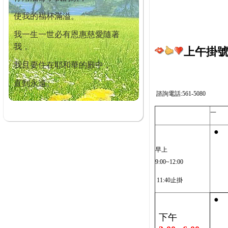
使我的福杯滿溢。
我一生一世必有恩惠慈愛隨著
我，
上午掛號截
我且要住在耶和華的殿中，
直到永遠。
諮詢電話:561-5080
一
●
早上
9:00~12:00
11:40止掛
●
下午