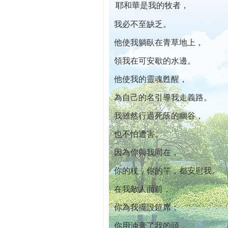
耶和華是我的牧者，
本院自開幕迄今已篩檢出1700位乳癌患者,提
我必不至缺乏。
他使我躺臥在青草地上，
領我在可安歇的水邊。
他使我的靈魂甦醒，
為自己的名引導我走義路。
我雖然行過死蔭的幽谷，
也不怕遭害。
因為你與我同在，
你的杖，你的竿，都安慰我。
在我敵人面前，
你為我擺設筵席；
你用油膏了我的頭，