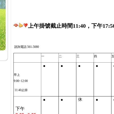
上午掛號截止時間11:40，下午17:5
諮詢電話:561-5080
一
二
三
四
●
●
●
●
早上
9:00~12:00
11:40止掛
●
●
●
休
下午