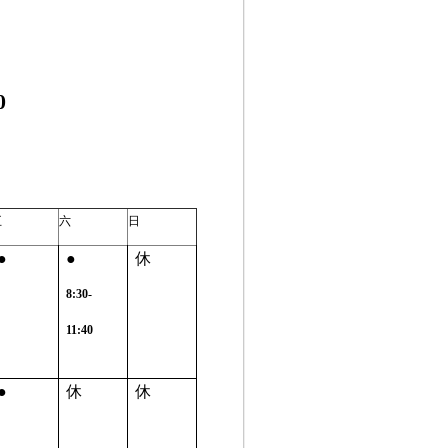
0
五
六
日
●
●
休
8:30-
11:40
●
休
休