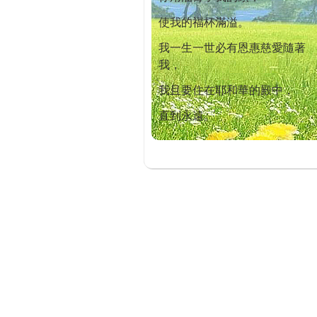
使我的福杯滿溢。
我一生一世必有恩惠慈愛隨著
我，
我且要住在耶和華的殿中，
直到永遠。