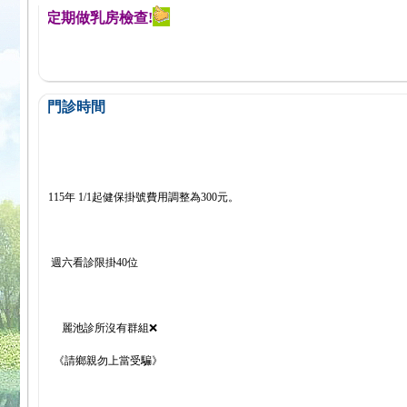
醒您定期做乳房檢查!
門診時間
115年 1/1起健保掛號費用調整為300元。
週六看診限掛40位
麗池診所沒有群組❌
《請鄉親勿上當受騙》