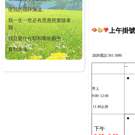
使我的福杯滿溢。
我一生一世必有恩惠慈愛隨著
我，
上午掛號截
我且要住在耶和華的殿中，
直到永遠。
諮詢電話:561-5080
一
●
早上
9:00~12:00
11:40止掛
●
下午