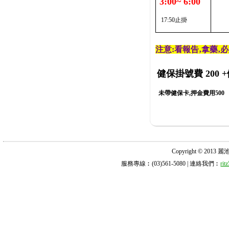
3:00~ 6:00
17:50止掛
注意:看報告‚拿藥‚
健保掛號費 200
+
未帶健保卡,押金費用500
Copyright © 2013 麗池診所
服務專線︰(03)561-5080 | 連絡我們︰
ri