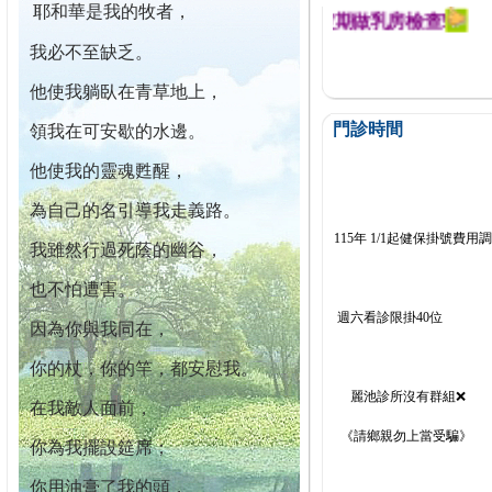
耶和華是我的牧者，
迄今已篩檢出1700位乳癌患者,提醒您定期做乳房檢查!
我必不至缺乏。
他使我躺臥在青草地上，
門診時間
領我在可安歇的水邊。
他使我的靈魂甦醒，
為自己的名引導我走義路。
115年 1/1起健保掛號費用
我雖然行過死蔭的幽谷，
也不怕遭害。
週六看診限掛40位
因為你與我同在，
你的杖，你的竿，都安慰我。
麗池診所沒有群組❌
在我敵人面前，
《請鄉親勿上當受騙》
你為我擺設筵席；
你用油膏了我的頭，