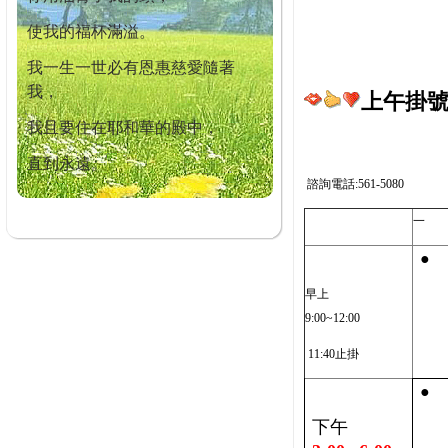
使我的福杯滿溢。
我一生一世必有恩惠慈愛隨著
我，
上午掛號截
我且要住在耶和華的殿中，
直到永遠。
諮詢電話:561-5080
一
●
早上
9:00~12:00
11:40止掛
●
下午