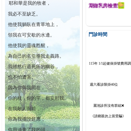
耶和華是我的牧者，
迄今已篩檢出1700位乳癌患者,提醒您定期做乳房檢查!
我必不至缺乏。
他使我躺臥在青草地上，
門診時間
領我在可安歇的水邊。
他使我的靈魂甦醒，
為自己的名引導我走義路。
115年 1/1起健保掛號費用
我雖然行過死蔭的幽谷，
也不怕遭害。
週六看診限掛40位
因為你與我同在，
你的杖，你的竿，都安慰我。
麗池診所沒有群組❌
在我敵人面前，
《請鄉親勿上當受騙》
你為我擺設筵席；
你用油膏了我的頭，