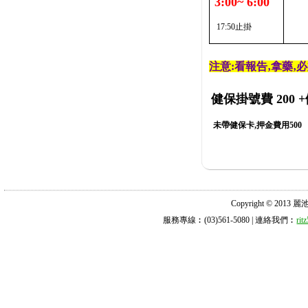
3:00~ 6:00
17:50止掛
注意:看報告‚拿藥‚
健保掛號費 200
+
未帶健保卡,押金費用500
Copyright © 2013 麗池診所
服務專線︰(03)561-5080 | 連絡我們︰
ri