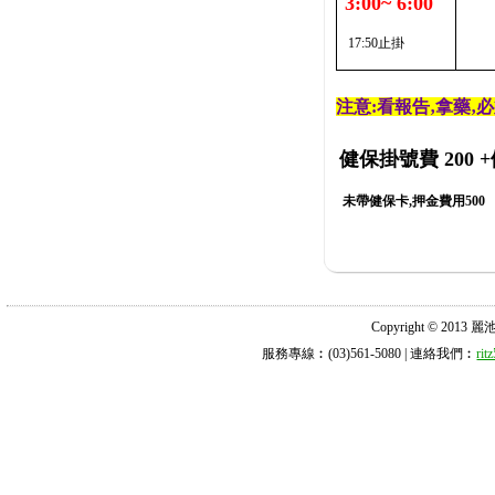
3:00~ 6:00
17:50止掛
注意:看報告‚拿藥‚
健保掛號費 200
+
未帶健保卡,押金費用500
Copyright © 2013 麗池診所
服務專線︰(03)561-5080 | 連絡我們︰
ri