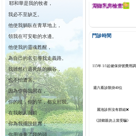
耶和華是我的牧者，
迄今已篩檢出1700位乳癌患者,提醒您定期做乳房檢查!
我必不至缺乏。
他使我躺臥在青草地上，
門診時間
領我在可安歇的水邊。
他使我的靈魂甦醒，
為自己的名引導我走義路。
115年 1/1起健保掛號費用
我雖然行過死蔭的幽谷，
也不怕遭害。
週六看診限掛40位
因為你與我同在，
你的杖，你的竿，都安慰我。
麗池診所沒有群組❌
在我敵人面前，
《請鄉親勿上當受騙》
你為我擺設筵席；
你用油膏了我的頭，