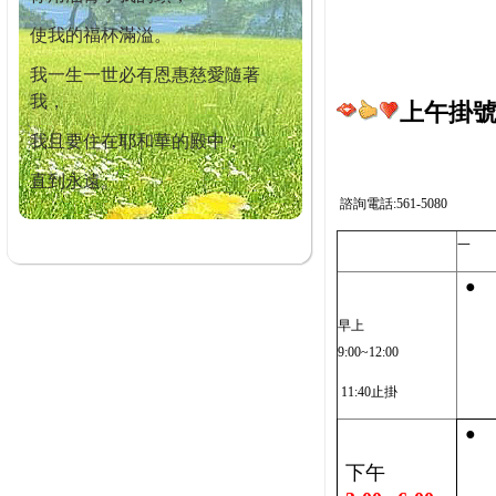
使我的福杯滿溢。
我一生一世必有恩惠慈愛隨著
我，
上午掛號截
我且要住在耶和華的殿中，
直到永遠。
諮詢電話:561-5080
一
●
早上
9:00~12:00
11:40止掛
●
下午