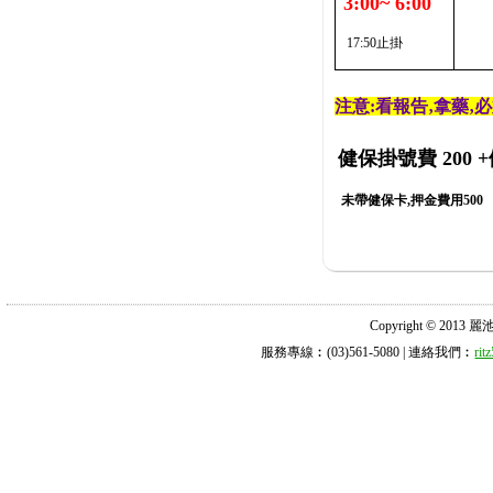
3:00~ 6:00
17:50止掛
注意:看報告‚拿藥‚
健保掛號費 200
+
未帶健保卡,押金費用500
Copyright © 2013 麗池診所
服務專線︰(03)561-5080 | 連絡我們︰
ri