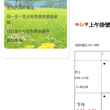
使我的福杯滿溢。
我一生一世必有恩惠慈愛隨著
我，
上午掛號截
我且要住在耶和華的殿中，
直到永遠。
諮詢電話:561-5080
一
●
早上
9:00~12:00
11:40止掛
●
下午