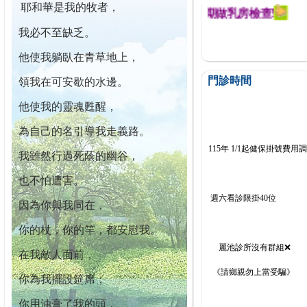
耶和華是我的牧者，
迄今已篩檢出1700位乳癌患者,提醒您定期做乳房檢查!
我必不至缺乏。
他使我躺臥在青草地上，
門診時間
領我在可安歇的水邊。
他使我的靈魂甦醒，
為自己的名引導我走義路。
115年 1/1起健保掛號費用
我雖然行過死蔭的幽谷，
也不怕遭害。
週六看診限掛40位
因為你與我同在，
你的杖，你的竿，都安慰我。
麗池診所沒有群組❌
在我敵人面前，
《請鄉親勿上當受騙》
你為我擺設筵席；
你用油膏了我的頭，