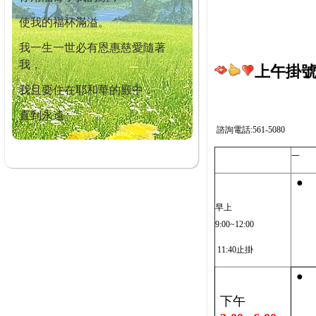
使我的福杯滿溢。
我一生一世必有恩惠慈愛隨著
我，
上午掛號截
我且要住在耶和華的殿中，
直到永遠。
諮詢電話:561-5080
一
●
早上
9:00~12:00
11:40止掛
●
下午