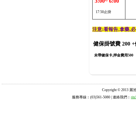
3:00~ 6:00
17:50止掛
注意:看報告‚拿藥‚
健保掛號費 200
+
未帶健保卡,押金費用500
Copyright © 2013 麗池診所
服務專線︰(03)561-5080 | 連絡我們︰
ri