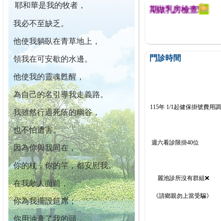
耶和華是我的牧者，
迄今已篩檢出1700位乳癌患者,提醒您定期做乳房檢查!
我必不至缺乏。
他使我躺臥在青草地上，
門診時間
領我在可安歇的水邊。
他使我的靈魂甦醒，
為自己的名引導我走義路。
115年 1/1起健保掛號費用
我雖然行過死蔭的幽谷，
也不怕遭害。
週六看診限掛40位
因為你與我同在，
你的杖，你的竿，都安慰我。
麗池診所沒有群組❌
在我敵人面前，
《請鄉親勿上當受騙》
你為我擺設筵席；
你用油膏了我的頭，