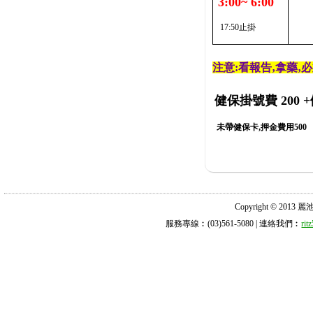
3:00~ 6:00
17:50止掛
注意:看報告‚拿藥‚
健保掛號費 200
+
未帶健保卡,押金費用500
Copyright © 2013 麗池診所
服務專線︰(03)561-5080 | 連絡我們︰
ri