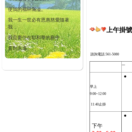
使我的福杯滿溢。
我一生一世必有恩惠慈愛隨著
我，
上午掛號截
我且要住在耶和華的殿中，
直到永遠。
諮詢電話:561-5080
一
●
早上
9:00~12:00
11:40止掛
●
下午