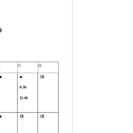
0
五
六
日
●
●
休
8:30-
11:40
●
休
休