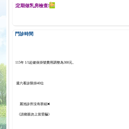
醒您定期做乳房檢查!
門診時間
115年 1/1起健保掛號費用調整為300元。
週六看診限掛40位
麗池診所沒有群組❌
《請鄉親勿上當受騙》