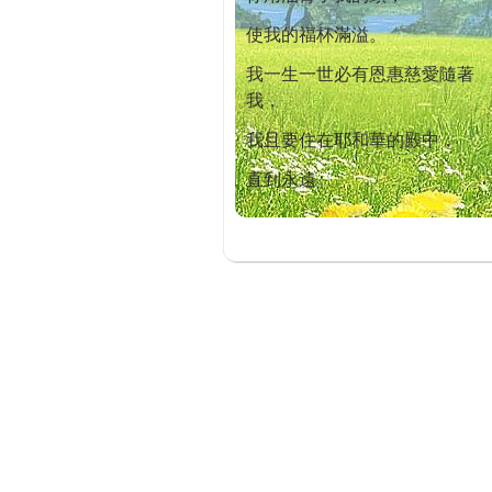
使我的福杯滿溢。
我一生一世必有恩惠慈愛隨著
我，
我且要住在耶和華的殿中，
直到永遠。