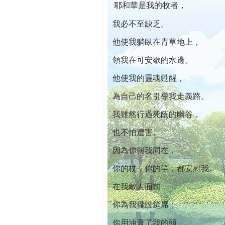
耶和華是我的牧者，
本院自開幕迄今已篩檢出1700位乳癌患者,提
我必不至缺乏。
他使我躺臥在青草地上，
領我在可安歇的水邊。
他使我的靈魂甦醒，
為自己的名引導我走義路。
我雖然行過死蔭的幽谷，
也不怕遭害。
因為你與我同在，
你的杖，你的竿，都安慰我。
在我敵人面前，
你為我擺設筵席；
你用油膏了我的頭，