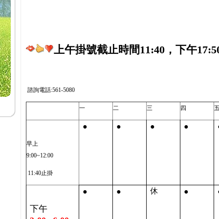
上午掛號截止時間11:40，下午17:5
諮詢電話:561-5080
一
二
三
四
●
●
●
●
早上
9:00~12:00
11:40止掛
●
●
●
休
下午