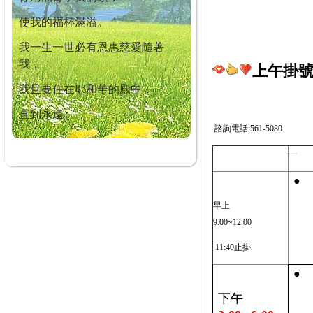
使我的福杯滿溢。
我一生一世必有恩惠慈愛隨著
我，
上午掛號截
我且要住在耶和華的殿中，
直到永遠。
諮詢電話:561-5080
一
●
早上
9:00~12:00
11:40止掛
●
下午