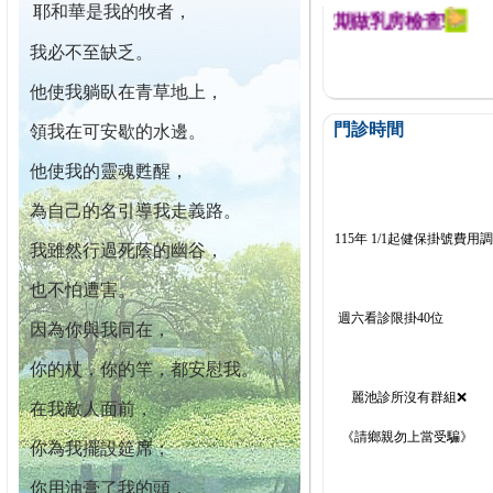
耶和華是我的牧者，
迄今已篩檢出1700位乳癌患者,提醒您定期做乳房檢查!
我必不至缺乏。
他使我躺臥在青草地上，
門診時間
領我在可安歇的水邊。
他使我的靈魂甦醒，
為自己的名引導我走義路。
115年 1/1起健保掛號費用
我雖然行過死蔭的幽谷，
也不怕遭害。
週六看診限掛40位
因為你與我同在，
你的杖，你的竿，都安慰我。
麗池診所沒有群組❌
在我敵人面前，
《請鄉親勿上當受騙》
你為我擺設筵席；
你用油膏了我的頭，