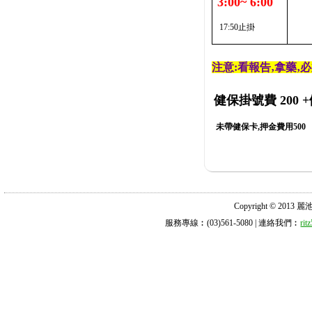
3:00~ 6:00
17:50止掛
注意:看報告‚拿藥‚
健保掛號費 200
+
未帶健保卡,押金費用500
Copyright © 2013 麗池診所
服務專線︰(03)561-5080 | 連絡我們︰
ri