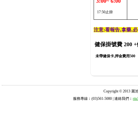
3:00~ 6:00
17:50止掛
注意:看報告‚拿藥‚
健保掛號費 200
+
未帶健保卡,押金費用500
Copyright © 2013 麗池診所
服務專線︰(03)561-5080 | 連絡我們︰
ri