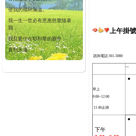
使我的福杯滿溢。
我一生一世必有恩惠慈愛隨著
我，
上午掛號截
我且要住在耶和華的殿中，
直到永遠。
諮詢電話:561-5080
一
●
早上
9:00~12:00
11:40止掛
●
下午