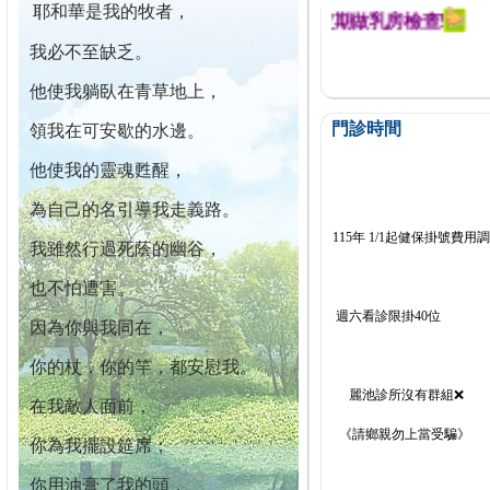
耶和華是我的牧者，
迄今已篩檢出1700位乳癌患者,提醒您定期做乳房檢查!
我必不至缺乏。
他使我躺臥在青草地上，
門診時間
領我在可安歇的水邊。
他使我的靈魂甦醒，
為自己的名引導我走義路。
115年 1/1起健保掛號費用
我雖然行過死蔭的幽谷，
也不怕遭害。
週六看診限掛40位
因為你與我同在，
你的杖，你的竿，都安慰我。
麗池診所沒有群組❌
在我敵人面前，
《請鄉親勿上當受騙》
你為我擺設筵席；
你用油膏了我的頭，