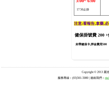
3:00~ 6:00
17:50止掛
注意:看報告‚拿藥‚
健保掛號費 200
+
未帶健保卡,押金費用500
Copyright © 2013 麗池診所
服務專線︰(03)561-5080 | 連絡我們︰
ri