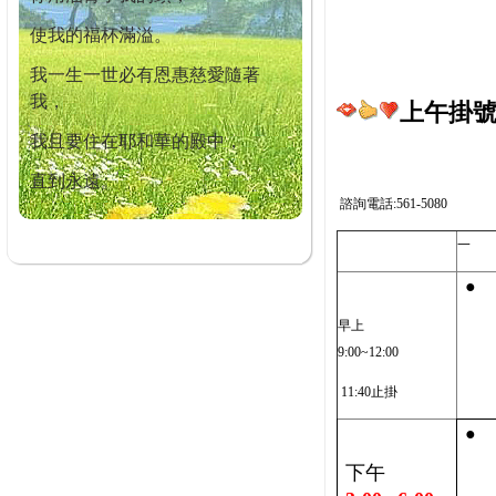
使我的福杯滿溢。
我一生一世必有恩惠慈愛隨著
我，
上午掛號截
我且要住在耶和華的殿中，
直到永遠。
諮詢電話:561-5080
一
●
早上
9:00~12:00
11:40止掛
●
下午