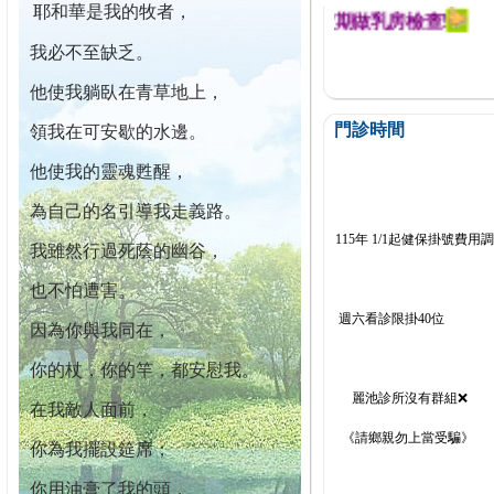
耶和華是我的牧者，
迄今已篩檢出1700位乳癌患者,提醒您定期做乳房檢查!
我必不至缺乏。
他使我躺臥在青草地上，
門診時間
領我在可安歇的水邊。
他使我的靈魂甦醒，
為自己的名引導我走義路。
115年 1/1起健保掛號費用
我雖然行過死蔭的幽谷，
也不怕遭害。
週六看診限掛40位
因為你與我同在，
你的杖，你的竿，都安慰我。
麗池診所沒有群組❌
在我敵人面前，
《請鄉親勿上當受騙》
你為我擺設筵席；
你用油膏了我的頭，